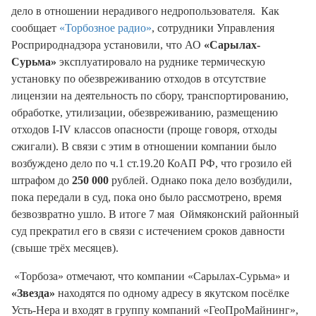
дело в отношении нерадивого недропользователя. Как
сообщает
«Торбозное радио»
, сотрудники Управления
Росприроднадзора установили, что АО
«Сарылах-
Сурьма»
эксплуатировало на руднике термическую
установку по обезвреживанию отходов в отсутствие
лицензии на деятельность по сбору, транспортированию,
обработке, утилизации, обезвреживанию, размещению
отходов I-IV классов опасности (проще говоря, отходы
сжигали). В связи с этим в отношении компании было
возбуждено дело по ч.1 ст.19.20 КоАП РФ, что грозило ей
штрафом до
250 000
рублей. Однако пока дело возбудили,
пока передали в суд, пока оно было рассмотрено, время
безвозвратно ушло. В итоге 7 мая Оймяконский районный
суд прекратил его в связи с истечением сроков давности
(свыше трёх месяцев).
«Торбоза» отмечают, что компании «Сарылах-Сурьма» и
«Звезда»
находятся по одному адресу в якутском посёлке
Усть-Нера и входят в группу компаний «ГеоПроМайнинг»,