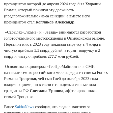
президентом которой до апреля 2024 года был
Худолий
Роман
, который покинул эту должность
(предположительно) из-за санкций, а вместо него
президентом стал
Копляков Александр.
«Сарылах-Сурьма» и «Звезда» занимаются разработкой
золотосурьмяного месторождения в Оймяконском районе.
Первая из них в 2023 году показала выручку в
4 млрд
и
чистую прибыль
1,1 млрд
рублей, вторая - выручку в 2
млрд
и чистую прибыль
277,7 млн
рублей.
Основным акционером «ГеоПроМайнинга» в СМИ
называли семью российского миллиардера из списка Forbes
Романа Троценко
, чей сын Глеб до октября 2023 года
владел акциями, но в связи с санкциями его сменила
гражданка РФ
Светлана Ершова
, аффилированная с
семьей Троценко.
Ранее
SakhaNews
сообщал, что люди в мантиях за
нарушение природоохранного законодательства в