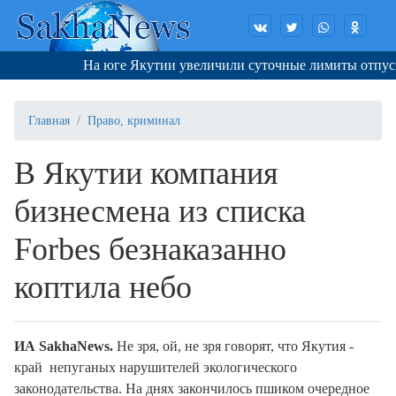
На юге Якутии увеличили суточные лимиты отпуска 
Главная
Право, криминал
В Якутии компания
бизнесмена из списка
Forbes безнаказанно
коптила небо
И
A
S
akha
N
ews.
Не зря, ой, не зря говорят, что Якутия -
край непуганых нарушителей экологического
законодательства. На днях закончилось пшиком очередное