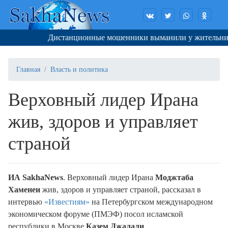
Дистанционные мошенники выманили у жительницы Я
Главная
Власть и политика
Верховный лидер Ирана
жив, здоров и управляет
страной
ИА SakhaNews
. Верховный лидер Ирана
Моджтаба
Хаменеи
жив, здоров и управляет страной, рассказал в
интервью
«Известиям»
на Петербургском международном
экономическом форуме (ПМЭФ) посол исламской
республики в Москве
Казем Джалали
.