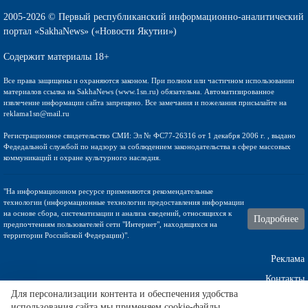
2005-2026 © Первый республиканский информационно-аналитический
портал «SakhaNews» («Новости Якутии»)
Содержит материалы 18+
Все права защищены и охраняются законом. При полном или частичном использовании
материалов ссылка на SakhaNews (www.1sn.ru) обязательна. Автоматизированное
извлечение информации сайта запрещено. Все замечания и пожелания присылайте на
reklama1sn@mail.ru
Регистрационное свидетельство СМИ: Эл № ФС77-26316 от 1 декабря 2006 г. , выдано
Федедальной службой по надзору за соблюдением законодательства в сфере массовых
коммуникаций и охране культурного наследия.
"На информационном ресурсе применяются рекомендательные
технологии (информационные технологии предоставления информации
на основе сбора, систематизации и анализа сведений, относящихся к
Подробнее
предпочтениям пользователей сети "Интернет", находящихся на
территории Российской Федерации)".
Реклама
Контакты
Для персонализации контента и обеспечения удобства
использования сайта мы применяем cookie-файлы.
Техническа поддержка