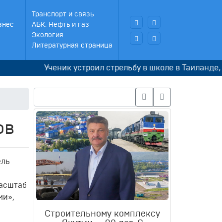
Транспорт и связь
знес
АБК, Нефть и газ
Экология
Литературная страница
Ученик устроил стрельбу в школе в Таиланде, снач
ов
ель
масштаб
ми»,
Строительному комплексу