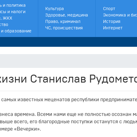
ь и политика
Культура
Спорт
сы и налоги
Здоровье, медицина
Экономика и би
, ЖКХ
Право, криминал
История
ство
ЧС, происшествия
Интернет
 и образование
жизни Станислав Рудомет
з самых известных меценатов республики предпринимат
изнеса времена. Всеми нами еще не полностью осознан 
евыше всего, его благородные поступки останутся с людь
омере «Вечерки».