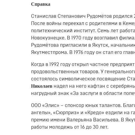
Справка
Станислав Степанович Рудомётов родился 2
После войны переехал с родителями в Кеме
политехнический институт. Семь лет рабо
Новокузнецке. В 1970 году возглавил филиал
Рудомётова пригласили в Якутск, начальни
Якутместпрома. В 1976 году он стал его гл
Когда в 1992 году открыл частное предприя
продовольственных товаров. У генеральног
состоялось символическое посвящение Ста
Николаев
надел на него кафтан с серебрян
нагрудный знак «За заслуги в области попе
ООО «Элис» – спонсор юных талантов. Бла
ангелы», «Сюрприз» и «Кредо» ездили на г
премию имени Валерьяна Васильева. В Якут
работы молодежь от 16 до 30 лет.