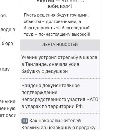
Якутии — 90 лет. С
юбилеем!
Пусть решения будут точными,
ая.
объекты – долговечными, а
й
благодарность за благородный
воде в
труд – по-настоящему высокой!
.
о бюро
ЛЕНТА НОВОСТЕЙ
Ученик устроил стрельбу в школе
в Таиланде, сначала убив
году
бабушку с дедушкой
Найдено документальное
подтверждение
непосредственного участия НАТО
ленькие
в ударах по территории РФ
твенную
ет свои
Как наказали жителей
1
Колымы за незаконную продажу