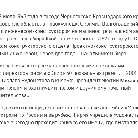
 июля 1943 года в городе Черногорске Краснодарского кр
ровскую область, в Новокузнецк. Окончил Волгоградски
тал инженером-конструктором на машиностроительном за
 Проектного бюро Кузбасс-местпрома. В 1974-м году С. С
ком конструкторского отдела Проектно-конструкторског
авным инженером, через два года – начальником бюро.
тие «Элис», которое занялось оптовыми поставками
о директора фирмы «Элис» 50 похвальных грамот. В 2001 
Михаил
нислава Рудомётова в князья: Президент Якутии
ым поясом и охотничьим ножом и вручил ему почётный
чительства».
годаря его помощи детские танцевальные ансамбли «Ма
астроли по России и за рубеж. Фирма учредила художес
ске ежегодно проходит конкурс его имени, где выставля