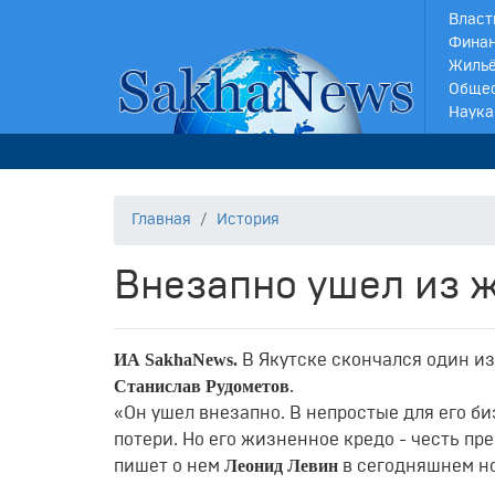
Власт
Финан
Жильё
Обще
Наука
Главная
История
Внезапно ушел из 
ИА SakhaNews.
В Якутске скончался один и
Станислав Рудометов
.
«Он ушел внезапно. В непростые для его б
потери. Но его жизненное кредо - честь пр
Леонид Левин
пишет о нем
в сегодняшнем н