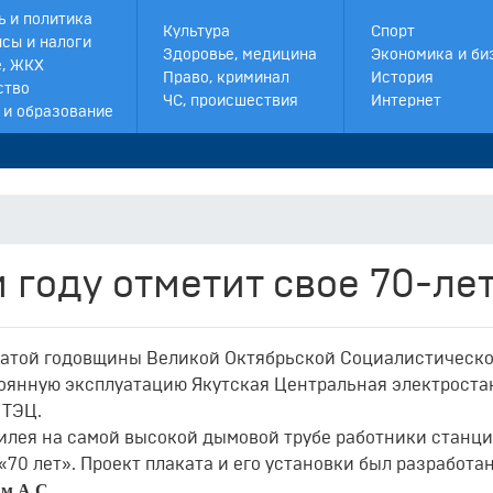
ь и политика
Культура
Спорт
сы и налоги
Здоровье, медицина
Экономика и би
, ЖКХ
Право, криминал
История
ство
ЧС, происшествия
Интернет
 и образование
м году отметит свое 70-ле
адцатой годовщины Великой Октябрьской Социалистическ
стоянную эксплуатацию Якутская Центральная электроста
 ТЭЦ.
илея на самой высокой дымовой трубе работники станц
70 лет». Проект плаката и его установки был разработа
м А.С.