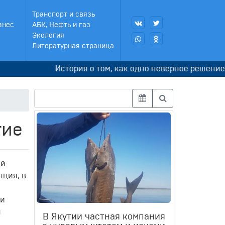
Транспорт и связь
знес
АБК, Нефть и газ
Экология
Литературная страница
История о том, как одно неверное решение зап
тие
ой
нция, в
ии
н
В Якутии частная компания