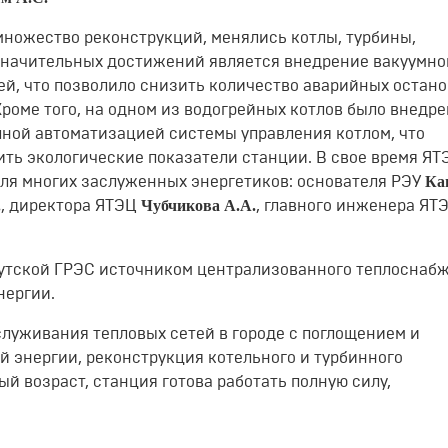
множество реконструкций, менялись котлы, турбины,
значительных достижений является внедрение вакуумно
й, что позволило снизить количество аварийных остан
Кроме того, на одном из водогрейных котлов было внедр
лной автоматизацией системы управления котлом, что
ить экологические показатели станции. В свое время ЯТ
Ка
ля многих заслуженных энергетиков: основателя РЭУ
.
Чубчикова А.А.
, директора ЯТЭЦ
, главного инженера ЯТ
кутской ГРЭС источником централизованного теплоснаб
нергии.
луживания тепловых сетей в городе с поглощением и
 энергии, реконструкция котельного и турбинного
ый возраст, станция готова работать полную силу,