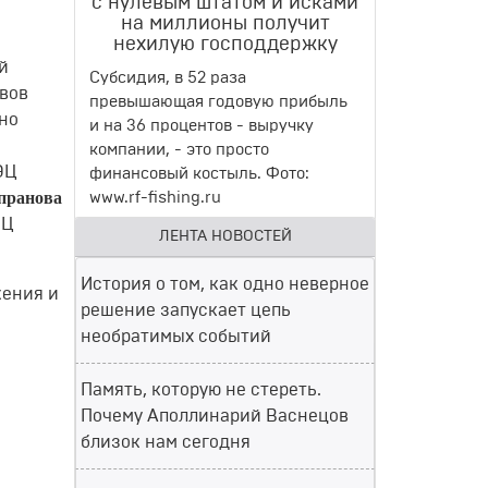
с нулевым штатом и исками
на миллионы получит
нехилую господдержку
й
Субсидия, в 52 раза
овов
превышающая годовую прибыль
ено
и на 36 процентов - выручку
компании, - это просто
ЭЦ
финансовый костыль. Фото:
пранова
www.rf-fishing.ru
ЭЦ
ЛЕНТА НОВОСТЕЙ
История о том, как одно неверное
жения и
решение запускает цепь
необратимых событий
Память, которую не стереть.
Почему Аполлинарий Васнецов
близок нам сегодня