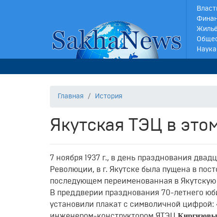
Власт
Финан
Жильё
Обще
Наука
Главная
История
Якутская ТЭЦ в это
7 ноября 1937 г., в день празднования дв
Революции, в г. Якутске была пущена в по
последующем переименованная в Якутскую
В преддверии празднования 70-летнего юб
установили плакат с символичной цифрой: «
Киргизовы
инженером-конструктором ЯТЭЦ