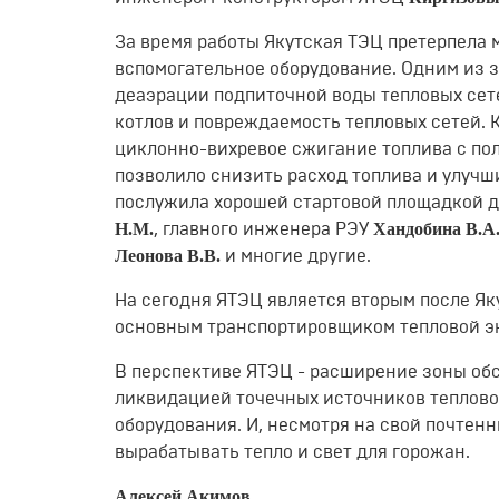
За время работы Якутская ТЭЦ претерпела 
вспомогательное оборудование. Одним из 
деаэрации подпиточной воды тепловых сете
котлов и повреждаемость тепловых сетей. 
циклонно-вихревое сжигание топлива с по
позволило снизить расход топлива и улучш
послужила хорошей стартовой площадкой д
Н.М.
Хандобина В.А
, главного инженера РЭУ
Леонова В.В.
и многие другие.
На сегодня ЯТЭЦ является вторым после Я
основным транспортировщиком тепловой э
В перспективе ЯТЭЦ - расширение зоны обс
ликвидацией точечных источников тепловой
оборудования. И, несмотря на свой почтенн
вырабатывать тепло и свет для горожан.
Алексей Акимов