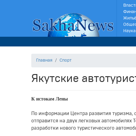
Власт
Финан
Жильё
Обще
Наука
Главная
Спорт
Якутские автотури
К истокам Лены
По информации Центра развития туризма, с
отправится на двух легковых автомобилях To
разработки нового туристического автомоб