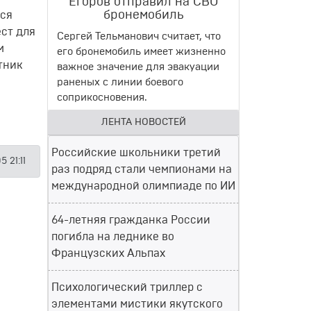
Егоров отправил на СВО
бронемобиль
тся
ест для
Сергей Тельманович считает, что
м
его бронемобиль имеет жизненно
тник
важное значение для эвакуации
раненых с линии боевого
соприкосновения.
ЛЕНТА НОВОСТЕЙ
Российские школьники третий
 21:11
раз подряд стали чемпионами на
международной олимпиаде по ИИ
64-летняя гражданка России
погибла на леднике во
Французских Альпах
Психологический триллер с
элементами мистики якутского