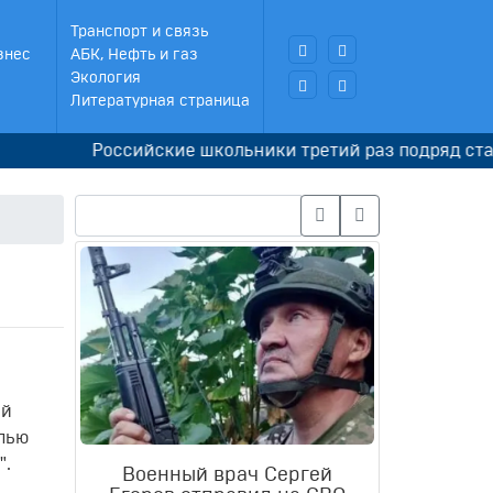
Транспорт и связь
знес
АБК, Нефть и газ
Экология
Литературная страница
Российские школьники третий раз подряд стали ч
ей
елью
".
Военный врач Сергей