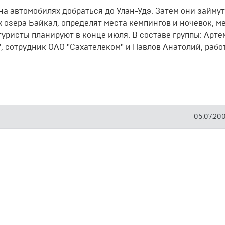
на автомобилях добраться до Улан-Удэ. Затем они займу
 озера Байкал, определят места кемпингов и ночевок, м
туристы планируют в конце июля. В составе группы: Артё
, сотрудник ОАО "Сахателеком" и Павлов Анатолий, рабо
05.07.2005