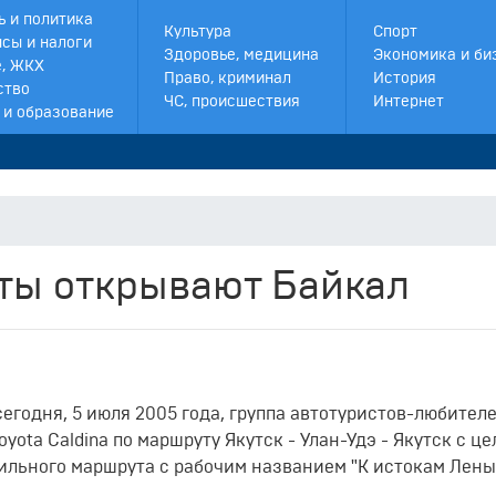
ь и политика
Культура
Спорт
сы и налоги
Здоровье, медицина
Экономика и би
, ЖКХ
Право, криминал
История
ство
ЧС, происшествия
Интернет
 и образование
сты открывают Байкал
егодня, 5 июля 2005 года, группа автотуристов-любител
yota Caldina по маршруту Якутск - Улан-Удэ - Якутск с ц
ильного маршрута с рабочим названием "К истокам Лены