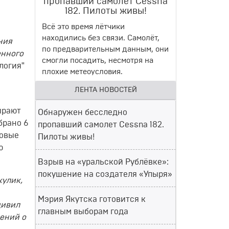
пропавший самолет Cessna
182. Пилоты живы!
Всё это время лётчики
находились без связи. Самолёт,
ния
по предварительным данным, они
енного
смогли посадить, несмотря на
логия"
плохие метеоусловия.
ЛЕНТА НОВОСТЕЙ
ирают
Обнаружен бесследно
брано 6
пропавший самолет Cessna 182.
новые
Пилоты живы!
ю
Взрыв на «уральской Рублёвке»:
покушение на создателя «Упыря»
кулик,
Мэрия Якутска готовится к
дивил
главным выборам года
дений о