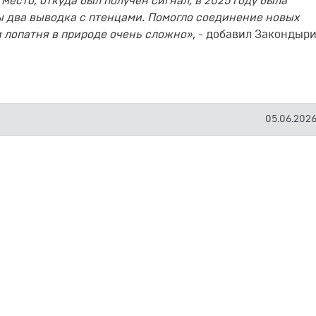
есто, откуда был получен сигнал, в 2025 году была
ы два выводка с птенцами. Помогло соединение новых
и лопатня в природе очень сложно»
, - добавил Закондыри
05.06.2026