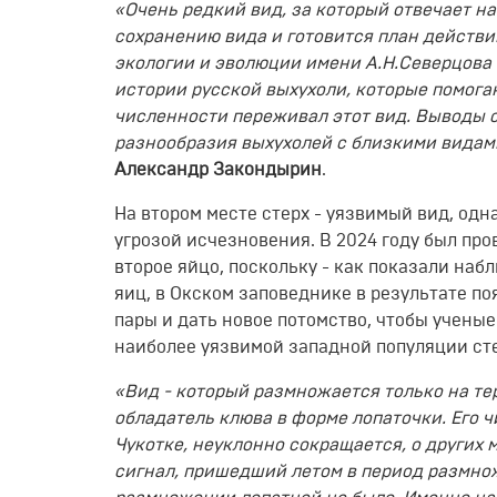
«Очень редкий вид, за который отвечает на
сохранению вида и готовится план действи
экологии и эволюции имени А.Н.Северцова
истории русской выхухоли, которые помог
численности переживал этот вид. Выводы 
разнообразия выхухолей с близкими видам
Александр Закондырин
.
На втором месте стерх - уязвимый вид, одн
угрозой исчезновения. В 2024 году был про
второе яйцо, поскольку - как показали наб
яиц, в Окском заповеднике в результате по
пары и дать новое потомство, чтобы учены
наиболее уязвимой западной популяции сте
«Вид - который размножается только на те
обладатель клюва в форме лопаточки. Его 
Чукотке, неуклонно сокращается, о других
сигнал, пришедший летом в период размнож