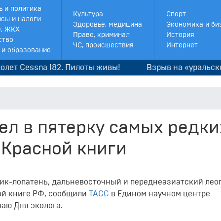
ь и политика
Культура
Спорт
сы и налоги
Здоровье, медицина
Экономика и би
, ЖКХ
Право, криминал
История
ство
ЧС, происшествия
Интернет
 и образование
essna 182. Пилоты живы!
Взрыв на «уральской Ру
ел в пятерку самых редки
 Красной книги
кулик-лопатень, дальневосточный и переднеазиатский ле
ой книге РФ, сообщили
ТАСС
в Едином научном центре
аю Дня эколога.