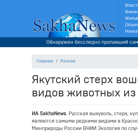
Власт
Финан
Жильё
Обще
Наука
Обнаружен бесследно пропавший самолет C
Главная
Разное
Якутский стерх вош
видов животных из
ИА SakhaNews
. Русская выхухоль, стерх, 
являются самыми редкими видами в Красн
Минприроды России ВНИИ Экология по случ