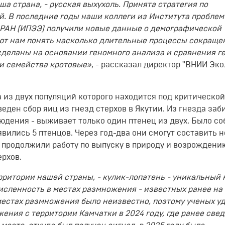
ша страна, - русская выхухоль. Принята стратегия по
й. В последние годы наши коллеги из Института проблем
 РАН (ИПЭЭ) получили новые данные о демографической
ают нам понять насколько длительные процессы сокраще
сделаны на основании геномного анализа и сравнения г
и семейства кротовые»
, - рассказал директор "ВНИИ Эко
а из двух популяций которого находится под критической
веден сбор яиц из гнезд стерхов в Якутии. Из гнезда заб
людения - выживает только один птенец из двух. Было со
явились 5 птенцов. Через год-два они смогут составить 
е продолжили работу по выпуску в природу и возрождени
рхов.
рритории нашей страны, - кулик-лопатень - уникальный 
численность в местах размножения - известных ранее на
 местах размножения было неизвестно, поэтому ученых у
ения с территории Камчатки в 2024 году, где ранее све