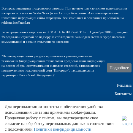
Все права защищены и охраняются законом. При полном или частичном использовании
материалов ссылка на SakhaNews (www.1sn.ru) обязательна. Автоматизированное
извлечение информации сайта запрещено. Все замечания и пожелания присылайте на
reklama1sn@mail.ru
Регистрационное свидетельство СМИ: Эл № ФС77-26316 от 1 декабря 2006 г. , выдано
Федедальной службой по надзору за соблюдением законодательства в сфере массовых
коммуникаций и охране культурного наследия.
"На информационном ресурсе применяются рекомендательные
технологии (информационные технологии предоставления информации
на основе сбора, систематизации и анализа сведений, относящихся к
Подробнее
предпочтениям пользователей сети "Интернет", находящихся на
территории Российской Федерации)".
Реклама
Контакты
Техническа поддержка
Для персонализации контента и обеспечения удобства
использования сайта мы применяем cookie-файлы.
Продолжая работу с сайтом, вы подтверждаете свое
согласие на обработку персональных данных в соответствии
Карточка тенниса - Джумхур, рейтинг и итоги -
TennisBB
.
с положениями
Политики конфиденциальности
.