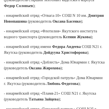
Федор Соловьев
);
- юнармейский отряд «Отвага-10» СОШ N 10 им.
Дмитрия
Новопашина
(руководитель
Оксана Басенко
);
- юнармейский отряд «Флотилия» Якутского института
водного транспорта (руководитель
Ксения Жукова
);
- юнармейский отряд имени
Федора Авдеева
СОШ N21 г.
Якутска (руководитель
Дойдууна Христофорова
);
- юнармейский отряд «Доблесть» Дома Юнармии г. Якутска
(руководитель
Оксана Жирохова
);
- юнармейский отряд «Городской патруль» Дома Юнармии
г. Якутска (руководитель
Любовь Федотова
);
- юнармейский отряд «Пламя-21» СОШ N21 г. Якутска
(руководитель
Татьяна Зайцева
);
- юнармейский отряд «Городской патруль» СОШ N25 г.