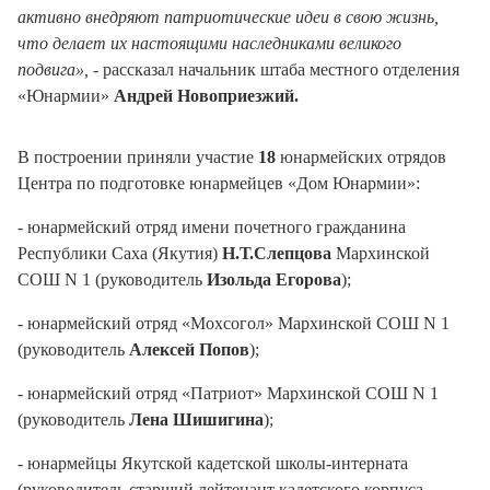
активно внедряют патриотические идеи в свою жизнь,
что делает их настоящими наследниками великого
подвига»,
- рассказал начальник штаба местного отделения
«Юнармии»
Андрей Новоприезжий.
В построении приняли участие
18
юнармейских отрядов
Центра по подготовке юнармейцев «Дом Юнармии»:
- юнармейский отряд имени почетного гражданина
Республики Саха (Якутия)
Н.Т.Слепцова
Мархинской
СОШ N 1 (руководитель
Изольда Егорова
);
- юнармейский отряд «Мохсогол» Мархинской СОШ N 1
(руководитель
Алексей Попов
);
- юнармейский отряд «Патриот» Мархинской СОШ N 1
(руководитель
Лена Шишигина
);
- юнармейцы Якутской кадетской школы-интерната
(руководитель старший лейтенант кадетского корпуса