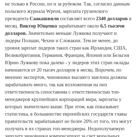
не только в России, но и за рубежом. Так, согласно данным
польского журнала Wprost, зарплата грузинского
президента
Саакашвили
составляет всего
2340 долларов
в
месяц.
Виктор Ющенко
зарабатывает около
6,5 тысячи
долларов.
Значительно меньше Лужкова получают и
лидеры Польши, Чехии и Словакии. Тем не менее, до
уровня зарплат лидеров таких стран как Ирландия, США,
Великобритания, Германия, Франция, Япония или Бельгия
Юрию Лужкову пока далеко - у лидеров этих стран оклады
начинаются от 20 тысяч долларов в месяц. Впрочем, по
мнению экспертов, чиновники высшего эшелона должны
зарабатывать много, так как возложенная на них
ответственность сопоставима с ответственностью топ-
менеджеров крупнейших корпораций мира, зарплаты у
которых значительно выше. При этом, как показывает
статистика, в большинстве европейских государств главы
правительств зарабатывают не более 20% от того, что могут
получать в их странах топ-менеджеры. Недополучаемую
зарплату чиновники компенсируют за счет моральных