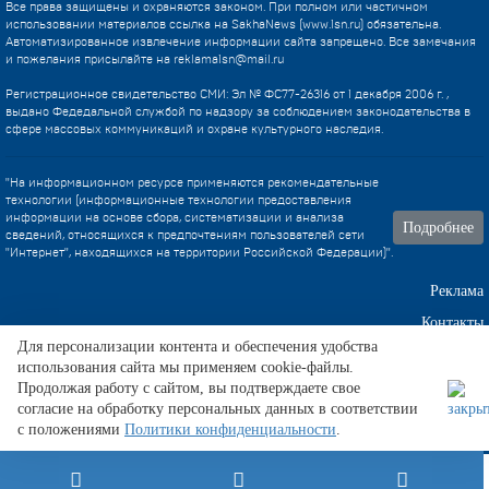
Все права защищены и охраняются законом. При полном или частичном
использовании материалов ссылка на SakhaNews (www.1sn.ru) обязательна.
Автоматизированное извлечение информации сайта запрещено. Все замечания
и пожелания присылайте на
reklama1sn@mail.ru
Регистрационное свидетельство СМИ: Эл № ФС77-26316 от 1 декабря 2006 г. ,
выдано Федедальной службой по надзору за соблюдением законодательства в
сфере массовых коммуникаций и охране культурного наследия.
"На информационном ресурсе применяются рекомендательные
технологии (информационные технологии предоставления
информации на основе сбора, систематизации и анализа
Подробнее
сведений, относящихся к предпочтениям пользователей сети
"Интернет", находящихся на территории Российской Федерации)".
Реклама
Контакты
Для персонализации контента и обеспечения удобства
использования сайта мы применяем cookie-файлы.
Техническа поддержка
Продолжая работу с сайтом, вы подтверждаете свое
согласие на обработку персональных данных в соответствии
с положениями
Политики конфиденциальности
.