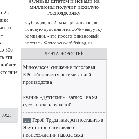
нулевым штатом и исками на
миллионы получит нехилую
господдержку
т 25
ынке,
Субсидия, в 52 раза превышающая
ый из
годовую прибыль и на 36% - выручку
 –
компании, - это просто финансовый
х
костыль. Фото: www.rf-fishing.ru
до 500
ЛЕНТА НОВОСТЕЙ
ть эти
 пойдет
Минсельхоз: снижение поголовья
остояние
КРС объясняется оптимизацией
производства
Рудник «Дуэтский» «заглох» на 90
суток из-за нарушений
 09:25
Герой Труда намерен поставить в
5
Якутии три спектакля о
происхождении народа саха