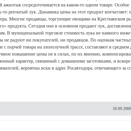
 ажиотаж сосредоточивается на каком-то одном товаре. Особое
-то репчатый лук. Динамика цены на этот продукт впечатляет: о
вчера. Многие продавцы, торгующие овощами на Крестьянском р
го» продукта. Сегодня они в основном продают лук, доставленн
амм. В муниципальной торговле стоимость лука не намного ниже
ны не радуют ни покупателей, ни продавцов. По оценкам частны
 с порчей товара на злополучной трассе, составляют в среднем 
зумное повышение цены не в силах, по их мнению, компенсирова
зонный характер, связанный с домашними заготовками, и вскоре
имателей, вероятны иски в адрес Росавтодора, отвечающего за с
18.09.2006