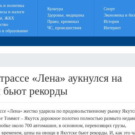
ть и политика
Культура
Спорт
нсы и налоги
Здоровье, медицина
Экономика и биз
ё, ЖКХ
Право, криминал
История
ство
ЧС, происшествия
Интернет
а и образование
трассе «Лена» аукнулся на
ы бьют рекорды
ссе «Лена» жестко ударила по продовольственному рынку Якутс
не Томмот – Якутск дорожное полотно полностью размыто неда
робке около 700 автомашин, в основном, перевозящих грузы,
временем, цены на овощи в Якутске бьют рекорды. И, как это ч