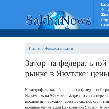
Влас
Фина
Жиль
Обще
Наук
Главная
Финансы и налоги
Затор на федеральной 
рынке в Якутске: цен
Катастрофическая обстановка на федеральной тра
Напомним, на 935-м километре трассы на перего
проливными дождями. Здесь до сих пор стоят в п
предназначенные для Центральной Якутии. А тем 