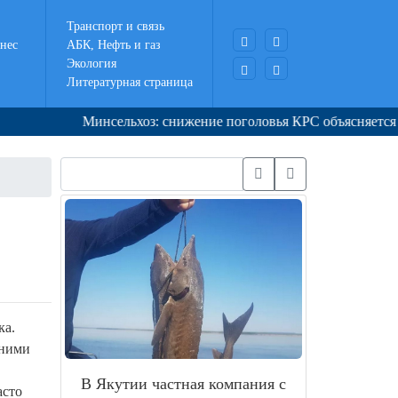
Транспорт и связь
нес
АБК, Нефть и газ
Экология
Литературная страница
Минсельхоз: снижение поголовья КРС объясняется опти
ка.
вними
В Якутии частная компания с
асто