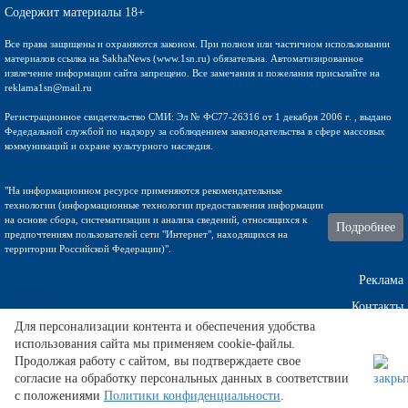
Содержит материалы 18+
Все права защищены и охраняются законом. При полном или частичном использовании
материалов ссылка на SakhaNews (www.1sn.ru) обязательна. Автоматизированное
извлечение информации сайта запрещено. Все замечания и пожелания присылайте на
reklama1sn@mail.ru
Регистрационное свидетельство СМИ: Эл № ФС77-26316 от 1 декабря 2006 г. , выдано
Федедальной службой по надзору за соблюдением законодательства в сфере массовых
коммуникаций и охране культурного наследия.
"На информационном ресурсе применяются рекомендательные
технологии (информационные технологии предоставления информации
на основе сбора, систематизации и анализа сведений, относящихся к
Подробнее
предпочтениям пользователей сети "Интернет", находящихся на
территории Российской Федерации)".
Реклама
Контакты
Для персонализации контента и обеспечения удобства
использования сайта мы применяем cookie-файлы.
Техническа поддержка
Продолжая работу с сайтом, вы подтверждаете свое
согласие на обработку персональных данных в соответствии
с положениями
Политики конфиденциальности
.