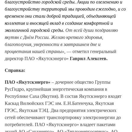
благоустройство городской среды. Акции по озеленению и
благоустройству территорий мы проводим ежегодно, и со
временем они стали доброй традицией, объединяющей
коллектив и вносящей вклад в создание комфортной и
экологичной городской среды.
От всей души поздравляю
якутян с Днём России. Желаю крепкого здоровья,
благополучия, уверенности в завтрашнем дне и
процветания нашей страны»,
— отметил генеральный
директор ПАО «Якутскэнерго»
Гаврил Алексеев.
Справка:
ПАО «Якутскэнерго»
– дочернее общество Группы
РусГидро, крупнейшая энергетическая компания в
Республике Саха (Якутия). В состав Якутскэнерго входят
Каскад Вилюйских ГЭС им. Е.Н.Батенчука, Якутская
ГРЭС, Якутская ТЭЦ. Два предприятия электрических
сетей обеспечивают транспортировку электроэнергии до
потребителей. ПАО «Якутскэнерго» владеет пакетами
акций АО «Сахаэнерго», АО «Теплоэнергосервис», АО