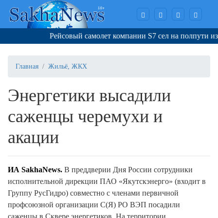
Рейсовый самолет компании S7 сел на полпути из-за 
Главная
Жильё, ЖКХ
Энергетики высадили
саженцы черемухи и
акации
ИА SakhaNews.
В преддверии Дня России сотрудники
исполнительной дирекции ПАО «Якутскэнерго» (входит в
Группу РусГидро) совместно с членами первичной
профсоюзной организации С(Я) РО ВЭП посадили
саженцы в Сквере энергетиков. На территории,