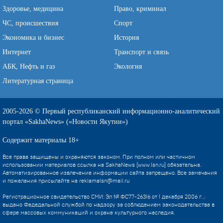
Здоровье, медицина
Право, криминал
ЧС, происшествия
Спорт
Экономика и бизнес
История
Интернет
Транспорт и связь
АБК, Нефть и газ
Экология
Литературная страница
2005-2026 © Первый республиканский информационно-аналитический
портал «SakhaNews» («Новости Якутии»)
Содержит материалы 18+
Все права защищены и охраняются законом. При полном или частичном
использовании материалов ссылка на SakhaNews (www.1sn.ru) обязательна.
Автоматизированное извлечение информации сайта запрещено. Все замечания
и пожелания присылайте на
reklama1sn@mail.ru
Регистрационное свидетельство СМИ: Эл № ФС77-26316 от 1 декабря 2006 г. ,
выдано Федедальной службой по надзору за соблюдением законодательства в
сфере массовых коммуникаций и охране культурного наследия.