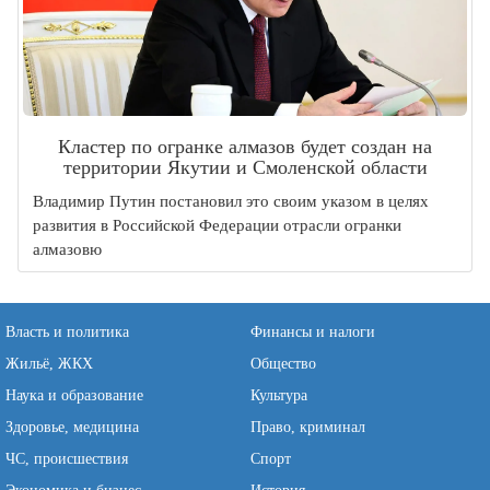
Кластер по огранке алмазов будет создан на
территории Якутии и Смоленской области
Владимир Путин постановил это своим указом в целях
развития в Российской Федерации отрасли огранки
алмазовю
Власть и политика
Финансы и налоги
Жильё, ЖКХ
Общество
Наука и образование
Культура
Здоровье, медицина
Право, криминал
ЧС, происшествия
Спорт