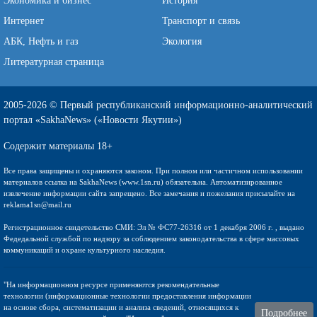
Экономика и бизнес
История
Интернет
Транспорт и связь
АБК, Нефть и газ
Экология
Литературная страница
2005-2026 © Первый республиканский информационно-аналитический
портал «SakhaNews» («Новости Якутии»)
Содержит материалы 18+
Все права защищены и охраняются законом. При полном или частичном использовании
материалов ссылка на SakhaNews (www.1sn.ru) обязательна. Автоматизированное
извлечение информации сайта запрещено. Все замечания и пожелания присылайте на
reklama1sn@mail.ru
Регистрационное свидетельство СМИ: Эл № ФС77-26316 от 1 декабря 2006 г. , выдано
Федедальной службой по надзору за соблюдением законодательства в сфере массовых
коммуникаций и охране культурного наследия.
"На информационном ресурсе применяются рекомендательные
технологии (информационные технологии предоставления информации
на основе сбора, систематизации и анализа сведений, относящихся к
Подробнее