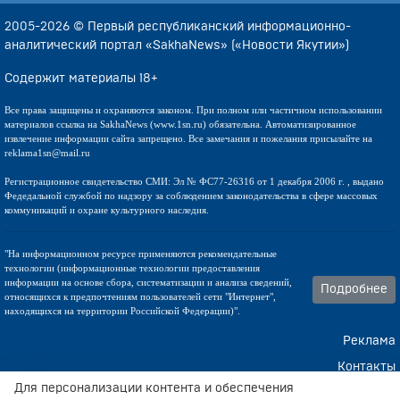
2005-2026 © Первый республиканский информационно-
аналитический портал «SakhaNews» («Новости Якутии»)
Содержит материалы 18+
Все права защищены и охраняются законом. При полном или частичном использовании
материалов ссылка на SakhaNews (www.1sn.ru) обязательна. Автоматизированное
извлечение информации сайта запрещено. Все замечания и пожелания присылайте на
reklama1sn@mail.ru
Регистрационное свидетельство СМИ: Эл № ФС77-26316 от 1 декабря 2006 г. , выдано
Федедальной службой по надзору за соблюдением законодательства в сфере массовых
коммуникаций и охране культурного наследия.
"На информационном ресурсе применяются рекомендательные
технологии (информационные технологии предоставления
информации на основе сбора, систематизации и анализа сведений,
Подробнее
относящихся к предпочтениям пользователей сети "Интернет",
находящихся на территории Российской Федерации)".
Реклама
Контакты
Для персонализации контента и обеспечения