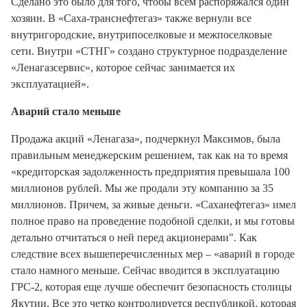
Сделано это было для того, чтобы всем распоряжался один
хозяин. В «Саха-транснефтегаз» также вернули все
внутригородские, внутрипоселковые и межпоселковые
сети. Внутри «СТНГ» создано структурное подразделение
«Ленагазсервис», которое сейчас занимается их
эксплуатацией».
Аварий стало меньше
Продажа акций «Ленагаза», подчеркнул Максимов, была
правильным менеджерским решением, так как на то время
«кредиторская задолженность предприятия превышала 100
миллионов рублей. Мы же продали эту компанию за 35
миллионов. Причем, за живые деньги. «Саханефтегаз» имел
полное право на проведение подобной сделки, и мы готовы
детально отчитаться о ней перед акционерами". Как
следствие всех вышеперечисленных мер – «аварий в городе
стало намного меньше. Сейчас вводится в эксплуатацию
ГРС-2, которая еще лучше обеспечит безопасность столицы
Якутии. Все это четко контролируется республикой, которая