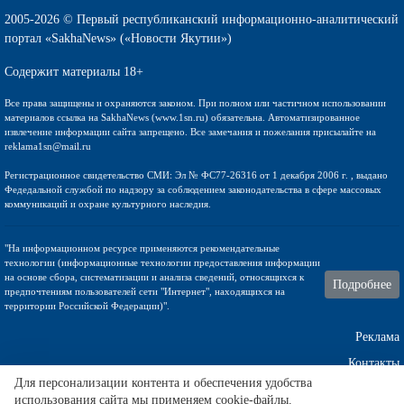
2005-2026 © Первый республиканский информационно-аналитический
портал «SakhaNews» («Новости Якутии»)
Содержит материалы 18+
Все права защищены и охраняются законом. При полном или частичном использовании
материалов ссылка на SakhaNews (www.1sn.ru) обязательна. Автоматизированное
извлечение информации сайта запрещено. Все замечания и пожелания присылайте на
reklama1sn@mail.ru
Регистрационное свидетельство СМИ: Эл № ФС77-26316 от 1 декабря 2006 г. , выдано
Федедальной службой по надзору за соблюдением законодательства в сфере массовых
коммуникаций и охране культурного наследия.
"На информационном ресурсе применяются рекомендательные
технологии (информационные технологии предоставления информации
на основе сбора, систематизации и анализа сведений, относящихся к
Подробнее
предпочтениям пользователей сети "Интернет", находящихся на
территории Российской Федерации)".
Реклама
Контакты
Для персонализации контента и обеспечения удобства
использования сайта мы применяем cookie-файлы.
Техническа поддержка