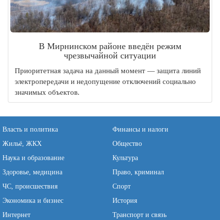
В Мирнинском районе введён режим
чрезвычайной ситуации
Приоритетная задача на данный момент — защита линий
электропередачи и недопущение отключений социально
значимых объектов.
Власть и политика
Финансы и налоги
Жильё, ЖКХ
Общество
Наука и образование
Культура
Здоровье, медицина
Право, криминал
ЧС, происшествия
Спорт
Экономика и бизнес
История
Интернет
Транспорт и связь