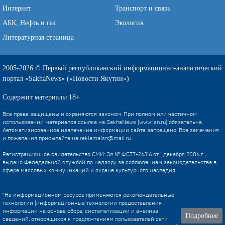
Интернет
Транспорт и связь
АБК, Нефть и газ
Экология
Литературная страница
2005-2026 © Первый республиканский информационно-аналитический
портал «SakhaNews» («Новости Якутии»)
Содержит материалы 18+
Все права защищены и охраняются законом. При полном или частичном
использовании материалов ссылка на SakhaNews (www.1sn.ru) обязательна.
Автоматизированное извлечение информации сайта запрещено. Все замечания
и пожелания присылайте на
reklama1sn@mail.ru
Регистрационное свидетельство СМИ: Эл № ФС77-26316 от 1 декабря 2006 г. ,
выдано Федедальной службой по надзору за соблюдением законодательства в
сфере массовых коммуникаций и охране культурного наследия.
"На информационном ресурсе применяются рекомендательные
технологии (информационные технологии предоставления
информации на основе сбора, систематизации и анализа
Подробнее
сведений, относящихся к предпочтениям пользователей сети