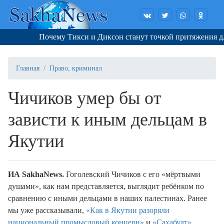
Почему Тикси и Диксон станут точкой притяжения для а
Главная
Право, криминал
Чичиков умер бы от
зависти к иным дельцам в
Якутии
И
A
SakhaNews
.
Гоголевский Чичиков с его «мёртвыми
душами», как нам представляется, выглядит ребёнком по
сравнению с иными дельцами в наших палестинах. Ранее
мы уже рассказывали,
«Как в Якутии разоряли
национальный промысловый концерн»
и
«Сахабулт»