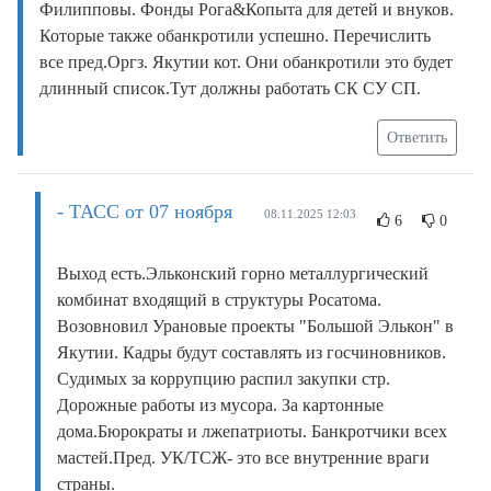
Филипповы. Фонды Рога&Копыта для детей и внуков.
Которые также обанкротили успешно. Перечислить
все пред.Оргз. Якутии кот. Они обанкротили это будет
длинный список.Тут должны работать СК СУ СП.
Ответить
- ТАСС от 07 ноября
08.11.2025 12:03
6
0
Выход есть.Эльконский горно металлургический
комбинат входящий в структуры Росатома.
Возовновил Урановые проекты "Большой Элькон" в
Якутии. Кадры будут составлять из госчиновников.
Судимых за коррупцию распил закупки стр.
Дорожные работы из мусора. За картонные
дома.Бюрократы и лжепатриоты. Банкротчики всех
мастей.Пред. УК/ТСЖ- это все внутренние враги
страны.