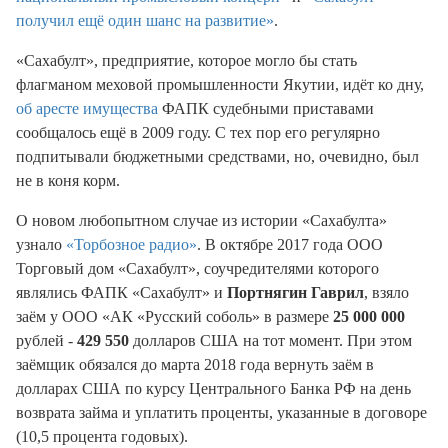
получил ещё один шанс на развитие»
.
«Сахабулт», предприятие, которое могло бы стать
флагманом меховой промышленности Якутии, идёт ко дну,
об аресте имущества
ФАПК судебными приставами
сообщалось ещё в 2009 году. С тех пор его регулярно
подпитывали бюджетными средствами, но, очевидно, был
не в коня корм.
О новом любопытном случае из истории «Сахабулта»
узнало
«Торбозное радио»
. В октябре 2017 года ООО
Торговый дом «Сахабулт», соучредителями которого
являлись ФАПК «Сахабулт» и
Портнягин Гаврил
, взяло
заём у ООО «АК «Русский соболь» в размере
25 000 000
рублей -
429 550
долларов США на тот момент. При этом
заёмщик обязался до марта 2018 года вернуть заём в
долларах США по курсу Центрального Банка РФ на день
возврата займа и уплатить проценты, указанные в договоре
(10,5 процента годовых).