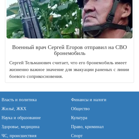
Военный врач Сергей Егоров отправил на СВО
бронемобиль
Сергей Тельманович считает, что его бронемобиль имеет
жизненно важное значение для эвакуации раненых с линии
боевого соприкосновения.
Власть и политика
Финансы и налоги
Жильё, ЖКХ
Общество
Наука и образование
Культура
Здоровье, медицина
Право, криминал
ЧС, происшествия
Спорт