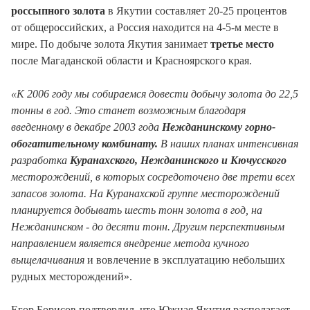
россыпного золота
в Якутии составляет 20-25 процентов
от общероссийских, а Россия находится на 4-5-м месте в
мире. По добыче золота Якутия занимает
третье место
после Магаданской области и Красноярского края.
«К 2006 году мы собираемся довести добычу золота до 22,5
тонны в год. Это станет возможным благодаря
введенному в декабре 2003 года
Нежданинскому горно-
обогатительному комбинату.
В наших планах интенсивная
разработка
Куранахского, Нежданинского и Кючусского
месторождений, в которых сосредоточено две трети всех
запасов золота. На Куранахской группе месторождений
планируется добывать шесть тонн золота в год, на
Нежданинском - до десяти тонн. Другим перспективным
направлением является внедрение метода кучного
выщелачивания
и вовлечение в эксплуатацию небольших
рудных месторождений».
Егор Борисов подтвердил, что Южная Якутия располагает