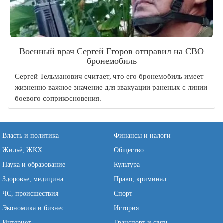
Военный врач Сергей Егоров отправил на СВО
бронемобиль
Сергей Тельманович считает, что его бронемобиль имеет
жизненно важное значение для эвакуации раненых с линии
боевого соприкосновения.
Власть и политика
Финансы и налоги
Жильё, ЖКХ
Общество
Наука и образование
Культура
Здоровье, медицина
Право, криминал
ЧС, происшествия
Спорт
Экономика и бизнес
История
Интернет
Транспорт и связь