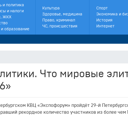
ь и политика
Культура
Спорт
сы и налоги
Здоровье, медицина
Экономика и би
, ЖКХ
Право, криминал
История
ство
ЧС, происшествия
Интернет
 и образование
литики. Что мировые эли
6»
петербургском КВЦ «Экспофорум» пройдёт 29-й Петербург
авший рекордное количество участников из более чем 