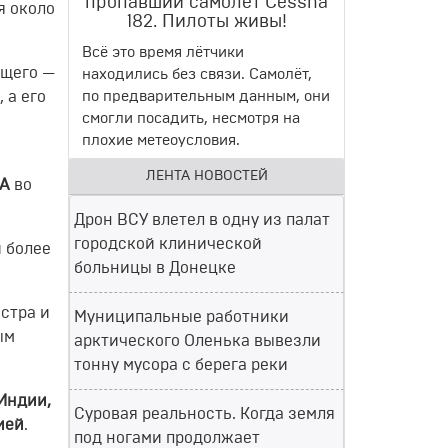
пропавший самолет Cessna
я около
182. Пилоты живы!
Всё это время лётчики
ущего —
находились без связи. Самолёт,
 а его
по предварительным данным, они
смогли посадить, несмотря на
плохие метеоусловия.
ЛЕНТА НОВОСТЕЙ
А
во
Дрон ВСУ влетел в одну из палат
городской клинической
 более
больницы в Донецке
стра и
Муниципальные работники
ым
арктического Оленька вывезли
тонну мусора с берега реки
 Индии,
Суровая реальность. Когда земля
ией
.
под ногами продолжает