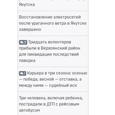
Якутска
Восстановление электросетей
после ураганного ветра в Якутске
завершено
Тридцать волонтеров
3
прибыли в Верхоянский район
для ликвидации последствий
паводка
Карьера в три сезона: осенью
1
— победа, весной — отставка, а
между ними — судебный иск
Три человека, включая ребенка,
пострадали в ДТП с рейсовым
автобусом