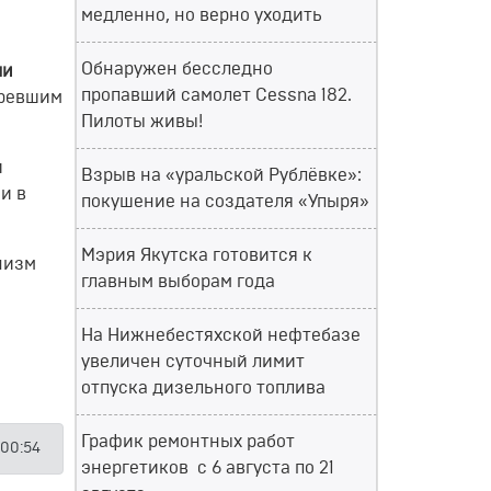
медленно, но верно уходить
Обнаружен бесследно
ли
пропавший самолет Cessna 182.
аревшим
Пилоты живы!
и
Взрыв на «уральской Рублёвке»:
и в
покушение на создателя «Упыря»
Мэрия Якутска готовится к
низм
главным выборам года
На Нижнебестяхской нефтебазе
увеличен суточный лимит
отпуска дизельного топлива
График ремонтных работ
 00:54
энергетиков с 6 августа по 21