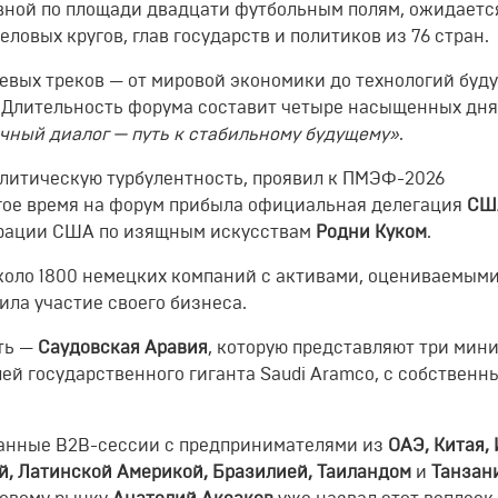
авной по площади двадцати футбольным полям, ожидаетс
еловых кругов, глав государств и политиков из 76 стран.
евых треков — от мировой экономики до технологий буд
. Длительность форума составит четыре насыщенных дня,
чный диалог — путь к стабильному будущему»
.
литическую турбулентность, проявил к ПМЭФ-2026
гое время на форум прибыла официальная делегация
СШ
трации США по изящным искусствам
Родни Куком
.
коло 1800 немецких компаний с активами, оцениваемыми
ила участие своего бизнеса.
ть —
Саудовская Аравия
, которую представляют три мини
лей государственного гиганта Saudi Aramco, с собственн
ванные B2B-сессии с предпринимателями из
ОАЭ, Китая,
, Латинской Америкой, Бразилией, Таиландом
и
Танзан