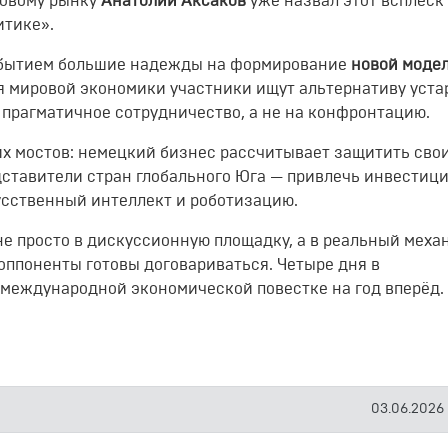
совому рынку
Анатолий Аксаков
уже назвал этот всплеск
итике».
обытием большие надежды на формирование
новой моде
я мировой экономики участники ищут альтернативу уст
 прагматичное сотрудничество, а не на конфронтацию.
х мостов: немецкий бизнес рассчитывает защитить сво
ставители стран глобального Юга — привлечь инвестици
усственный интеллект и роботизацию.
е просто в дискуссионную площадку, а в реальный меха
оппоненты готовы договариваться. Четыре дня в
н международной экономической повестке на год вперёд.
03.06.2026