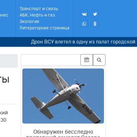
Транспорт и связь
знес
АБК, Нефть и газ
Экология
Литературная страница
Дрон ВСУ влетел в одну из палат городской клин
ты
ский
130
Обнаружен бесследно