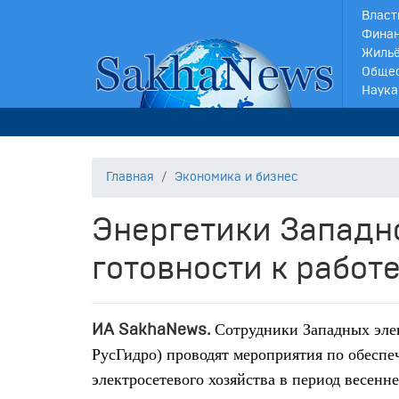
Власт
Финан
Жильё
Обще
Наука
Главная
Экономика и бизнес
Энергетики Западн
готовности к работ
Сотрудники Западных эле
ИА SakhaNews.
РусГи
дро) проводят мероприятия по обесп
электросетевого хозяйства в период весенн