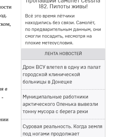
пропавший самолет Cessna
ности
182. Пилоты живы!
од.
Всё это время лётчики
находились без связи. Самолёт,
ском,
по предварительным данным, они
смогли посадить, несмотря на
плохие метеоусловия.
ЛЕНТА НОВОСТЕЙ
Дрон ВСУ влетел в одну из палат
городской клинической
больницы в Донецке
я в
, -
Муниципальные работники
арктического Оленька вывезли
тонну мусора с берега реки
ении
Суровая реальность. Когда земля
под ногами продолжает