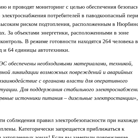
ию и проводят мониторинг с целью обеспечения безопас
 электроснабжения потребителей в паводкоопасный пери
 высоким риском подтопления, расположенным в Нюрбин
х. За объектами энергетики, расположенными в зоне
 контроль.
В режиме готовности находятся 264 человека в
д и 64 единицы автотехники.
ЗЭС обеспечены необходимыми материалами, техникой,
вной ликвидации возможных повреждений и аварийных
взаимодействие с органами власти для оперативного
туации. Для поддержания стабильного электроснабжени
ервные источники питания – дизельные электростанции
»
ти соблюдения правил электробезопасности при нахожд
топлены. Категорически запрещается приближаться к
в затопленных зонах! Если вы заметили повреждение