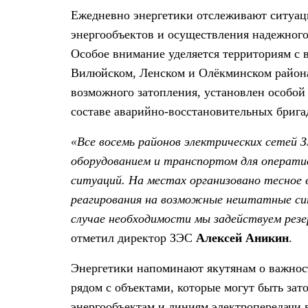
Ежедневно энергетики отслеживают ситуац
энергообъектов и осуществления надежного
Особое внимание уделяется территориям с
Вилюйском, Ленском и Олёкминском района
возможного затопления, установлен особой
составе аварийно-восстановительных брига
«Все восемь районов электрических сетей 
оборудованием и транспортом для операти
ситуаций. На местах организовано тесное 
реагирования на возможные нештатные си
случае необходимости мы задействуем рез
отметил директор ЗЭС
Алексей Аникин
.
Энергетики н
апоминают якутянам о важнос
рядом с объектами, которые могут быть за
энергообъектам и линиям электропередачи 