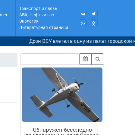
Транспорт и связь
знес
АБК, Нефть и газ
Экология
Литературная страница
Дрон ВСУ влетел в одну из палат городской клин
Обнаружен бесследно