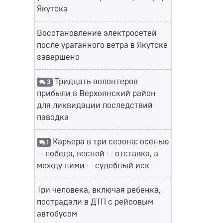
Якутска
Восстановление электросетей
после ураганного ветра в Якутске
завершено
Тридцать волонтеров
3
прибыли в Верхоянский район
для ликвидации последствий
паводка
Карьера в три сезона: осенью
1
— победа, весной — отставка, а
между ними — судебный иск
Три человека, включая ребенка,
пострадали в ДТП с рейсовым
автобусом