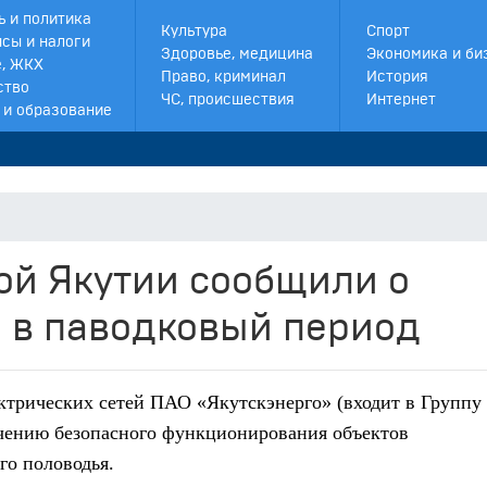
ь и политика
Культура
Спорт
сы и налоги
Здоровье, медицина
Экономика и би
, ЖКХ
Право, криминал
История
ство
ЧС, происшествия
Интернет
 и образование
ой Якутии сообщили о
е в паводковый период
ктрических сетей ПАО «Якутскэнерго» (входит в Группу
ечению безопасного функционирования объектов
его половодья.