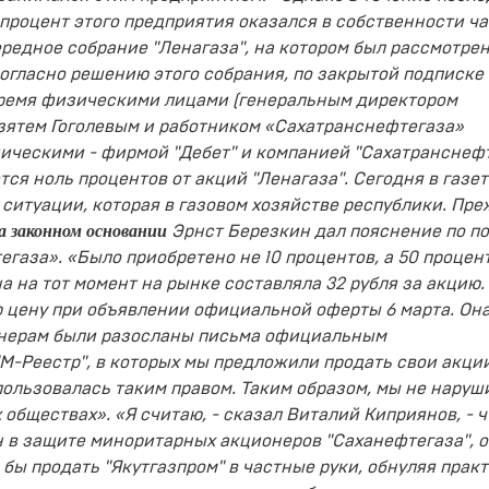
 процент этого предприятия оказался в собственности ч
редное собрание "Ленагаза", на котором был рассмотре
огласно решению этого собрания, по закрытой подписке
тремя физическими лицами (генеральным директором
зятем Гоголевым и работником «Сахатранснефтегаза»
ческими - фирмой "Дебет" и компанией "Сахатранснефт
тся ноль процентов от акций "Ленагаза". Сегодня в газет
 ситуации, которая в газовом хозяйстве республики. Пр
 законном основании
Эрнст Березкин дал пояснение по п
егаза».
«Было приобретено не 10 процентов, а 50 процент
 на тот момент на рынке составляла 32 рубля за акцию. 
ю цену при объявлении официальной оферты 6 марта. Он
ионерам были разосланы письма официальным
М-Реестр", в которых мы предложили продать свои акци
пользовалась таким правом. Таким образом, мы не наруш
бществах». «Я считаю, - сказал Виталий Киприянов, - ч
 в защите миноритарных акционеров "Саханефтегаза", о
я бы продать "Якутгазпром" в частные руки, обнуляя прак