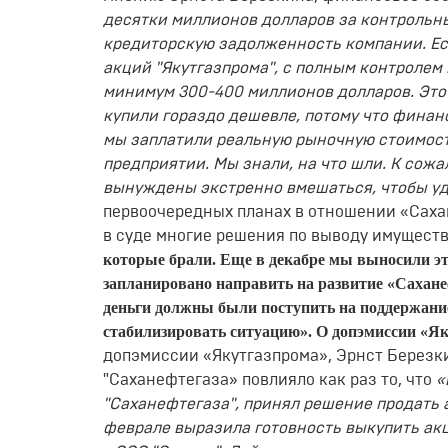
десятки миллионов долларов за контрольны
кредиторскую задолженность компании. Есл
акций "Якутгазпрома", с полным контролем 
минимум 300-400 миллионов долларов. Это 
купили гораздо дешевле, потому что финан
мы заплатили реальную рыночную стоимост
предприятии. Мы знали, на что шли. К сож
вынуждены экстренно вмешаться, чтобы уд
первоочередных планах в отношении «Саха
в суде многие решения по выводу имуществ
которые брали. Еще в декабре мы выносили эт
запланировано направить на развитие «Сахане
деньги должны были поступить на поддержани
стабилизировать ситуацию».
О допэмиссии «Я
допэмиссии «Якутгазпрома», Эрнст Березки
"Саханефтегаза» повлияло как раз то, что
«
"Саханефтегаза", принял решение продать
феврале выразила готовность выкупить акц