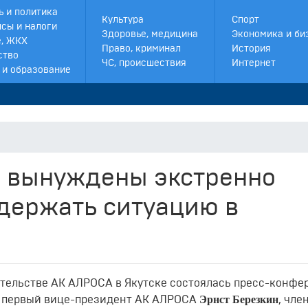
ь и политика
Культура
Спорт
сы и налоги
Здоровье, медицина
Экономика и би
, ЖКХ
Право, криминал
История
ство
ЧС, происшествия
Интернет
 и образование
ы вынуждены экстренно
удержать ситуацию в
вительстве АК АЛРОСА в Якутске состоялась пресс-конфе
Эрнст Березкин
и первый вице-президент АК АЛРОСА
, чле