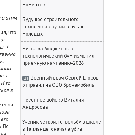
моментов...
 с этим
Будущее строительного
комплекса Якутии в руках
ил, что
молодых
как
ы. У
Битва за бюджет: как
твенно,
технологический бум изменил
у».
приемную кампанию-2026
оянии
ость
Военный врач Сергей Егоров
1
И то,
отправил на СВО бронемобиль
ься в
Песенное войско Виталия
е если
Андросова
ова, -
 его
Ученик устроил стрельбу в школе
»
По
в Таиланде, сначала убив
али