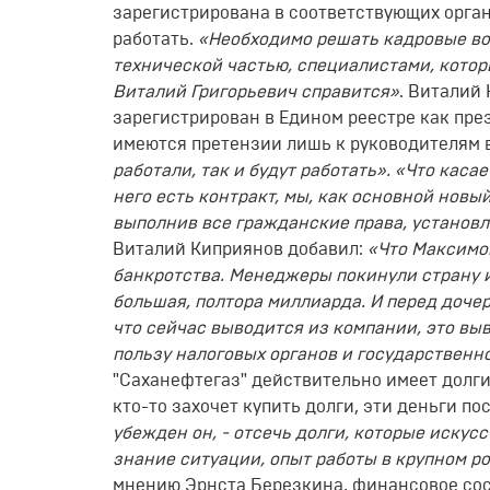
зарегистрирована в соответствующих орган
работать.
«Необходимо решать кадровые во
технической частью, специалистами, котор
Виталий Григорьевич справится»
. Виталий
зарегистрирован в Едином реестре как пре
имеются претензии лишь к руководителям 
работали, так и будут работать». «Что каса
него есть контракт, мы, как основной новы
выполнив все гражданские права, установл
Виталий Киприянов добавил:
«Что Максимов
банкротства. Менеджеры покинули страну 
большая, полтора миллиарда. И перед дочер
что сейчас выводится из компании, это вы
пользу налоговых органов и государственн
"Саханефтегаз" действительно имеет долг
кто-то захочет купить долги, эти деньги п
убежден он, - отсечь долги, которые искус
знание ситуации, опыт работы в крупном р
мнению Эрнста Березкина, финансовое сос