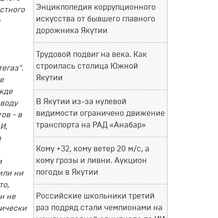
Энциклопедия коррупционного
астного
искусства от бывшего главного
н
дорожника Якутии
Трудовой подвиг на века. Как
строилась столица Южной
егаз".
Якутии
е
ежде
В Якутии из-за нулевой
оводу
видимости ограничено движение
ов - в
транспорта на РАД «Анабар»
И,
а
Кому +32, кому ветер 20 м/с, а
кому грозы и ливни. Аукцион
и
погоды в Якутии
или ни
то,
Российские школьники третий
н не
раз подряд стали чемпионами на
тически