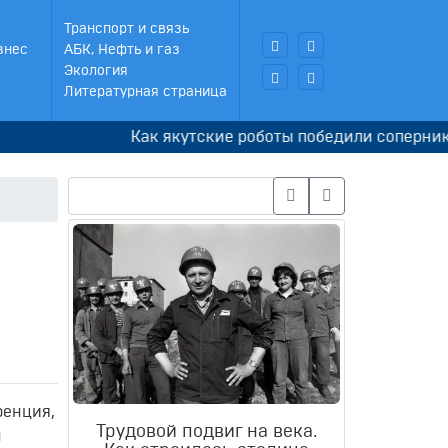
Транспорт и связь
знес
АБК, Нефть и газ
Экология
Литературная страница
Как якутские роботы победили соперников в 
ренция,
Трудовой подвиг на века.
н