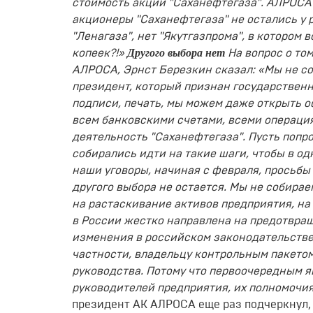
стоимость акций "Саханефтегаза". АЛРОСА 
акционеры "Саханефтегаза" не остались у р
"Ленагаза", нет "Якутгазпрома", в котором 
Другого выбора нет
копеек?!»
На вопрос о то
АЛРОСА, Эрнст Березкин сказал: «Мы не со
президент, который признан государственн
подписи, печать, мы можем даже открыть 
всем банковскими счетами, всеми операция
деятельность "Саханефтегаза". Пусть попроб
собирались идти на такие шаги, чтобы в од
наши уговоры, начиная с февраля, просьбы н
другого выбора не остается. Мы не собира
на растаскивание активов предприятия, на
в России жестко направлена на предотвра
изменения в российском законодательстве,
частности, владельцу контрольным пакетом
руководства. Потому что первоочередным яв
руководителей предприятия, их полномочи
президент АК АЛРОСА еще раз подчеркнул, ч