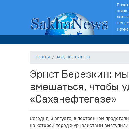
Власт
Финан
Жильё
Обще
Наука
Главная
АБК, Нефть и газ
Эрнст Березкин: м
вмешаться, чтобы 
«Саханефтегазе»
Сегодня, 3 августа, в постоянном предста
на которой перед журналистами выступил