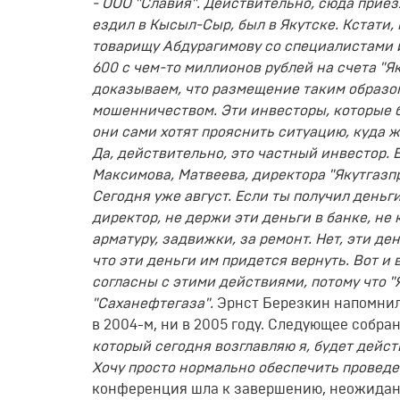
- ООО "Славия". Действительно, сюда прие
ездил в Кысыл-Сыр, был в Якутске. Кстати
товарищу Абдурагимову со специалистами и
600 с чем-то миллионов рублей на счета "Я
доказываем, что размещение таким образом
мошенничеством. Эти инвесторы, которые 
они сами хотят прояснить ситуацию, куда же
Да, действительно, это частный инвестор.
Максимова, Матвеева, директора "Якутгазпро
Сегодня уже август. Если ты получил день
директор, не держи эти деньги в банке, не
арматуру, задвижки, за ремонт. Нет, эти де
что эти деньги им придется вернуть. Вот и
согласны с этими действиями, потому что "
"Саханефтегаза".
Эрнст Березкин напомнил,
в 2004-м, ни в 2005 году. Следующее собран
который сегодня возглавляю я, будет действ
Хочу просто нормально обеспечить проведе
конференция шла к завершению, неожидан