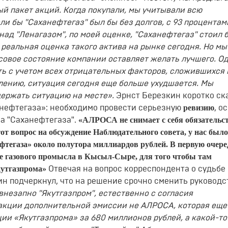
й пакет акций. Когда покупали, мы учитывали всю
и бы "Саханефтегаз" был бы без долгов, с 93 процентам
над "Ленагазом", по моей оценке, "Саханефтегаз" стоил 
реальная оценка такого актива на рынке сегодня. Но мы
совое состояние компании оставляет желать лучшего. О
ь с учетом всех отрицательных факторов, сложившихся 
алению, ситуация сегодня еще больше ухудшается. Мы
ержать ситуацию на месте».
Эрнст Березкин коротко ск
ревизию
нефтегаза»: необходимо провести серьезную
, о
«АЛРОСА не снимает с себя обязательст
а "Саханефтегаза".
от вопрос на обсуждение Наблюдательного совета, у нас было
фтегаза» около полутора миллиардов рублей. В первую очеред
е газового промысла в Кысыл-Сыре, для того чтобы там
кутгазпрома»
Отвечая на вопрос корреспондента о судьбе
н подчеркнул, что на решение срочно сменить руководс
внезапно "Якутгазпром", естественно с согласия
 акции дополнительной эмиссии не АЛРОСА, которая еще
ии «Якутгазпрома» за 680 миллионов рублей, а какой-т