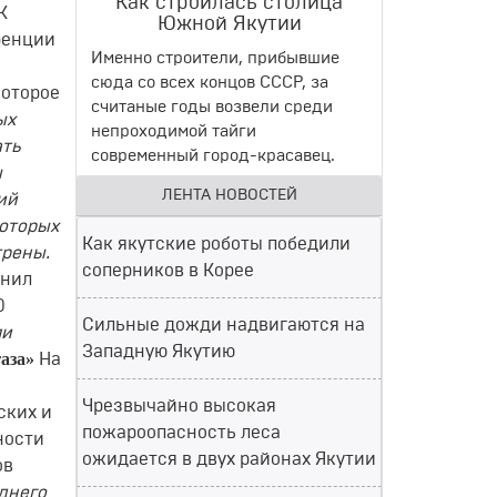
Как строилась столица
К
Южной Якутии
ренции
Именно строители, прибывшие
сюда со всех концов СССР, за
которое
считаные годы возвели среди
ых
непроходимой тайги
ать
современный город-красавец.
ы
ЛЕНТА НОВОСТЕЙ
ий
которых
Как якутские роботы победили
трены.
соперников в Корее
снил
0
Сильные дожди надвигаются на
ли
Западную Якутию
газа»
На
Чрезвычайно высокая
ских и
пожароопасность леса
ности
ожидается в двух районах Якутии
ов
днего