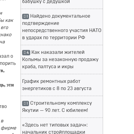
бабушку с дедушкой
и
Найдено документальное
1
бы как
подтверждение
 его
непосредственного участия НАТО
днако
в ударах по территории РФ
на
Как наказали жителей
4
азал о
Колымы за незаконную продажу
спорить
краба, палтуса и икры
в,
График ремонтных работ
ь, эти
энергетиков с 8 по 23 августа
Строительному комплексу
1
тво
Якутии — 90 лет. С юбилеем!
 в
«Здесь нет типовых задач»:
о фирме
начальник стройплощадки