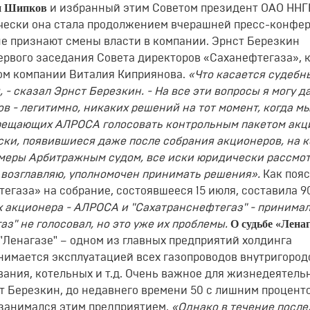
н Шипков
и избранный этим Советом президент ОАО ННГ
ически она стала продолжением вчерашней пресс-конфе
не признают смены власти в компании. Эрнст Березкин
ервого заседания Совета директоров «Саханефтегаза», 
том компании Виталия Киприянова.
«Что касается судебн
- сказал Эрнст Березкин. - На все эти вопросы я могу д
в - легитимно, никаких решений на тот момент, когда м
прещающих АЛРОСА голосовать контрольным пакетом акц
иски, появившиеся даже после собрания акционеров, на 
меры Арбитражным судом, все иски юридически рассмо
я возглавляю, уполномочен принимать решения».
Как поя
егаза» на собрание, состоявшееся 15 июля, составила 9
х акционера - АЛРОСА и "Сахатранснефтегаз" - принима
О судьбе «Лена
аз" не голосовал, но это уже их проблемы.
"Ленагазе" – одном из главных предприятий холдинга
анимается эксплуатацией всех газопроводов внутригород
ания, котельных и т.д. Очень важное для жизнедеятель
т Березкин, до недавнего времени 50 с лишним процент
 занимался этим предприятием.
«Однако в течение после