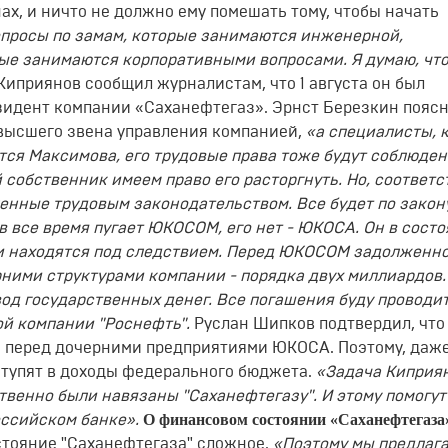
ах, и ничто не должно ему помешать тому, чтобы начать
просы по замам, которые занимаются инженерной,
ые занимаются корпоративными вопросами. Я думаю, что
 Киприянов сообщил журналистам, что 1 августа он был
зидент компании «Саханефтегаз». Эрнст Березкин поясн
высшего звена управления компанией,
«а специалисты, 
ется Максимова, его трудовые права тоже будут соблюден
й собственник имеем право его расторгнуть. Но, соответс
енные трудовым законодательством. Все будет по закон
 все время пугает ЮКОСОМ, его нет - ЮКОСА. Он в сост
и находятся под следствием. Перед ЮКОСОМ задолженн
ними структурами компании - порядка двух миллиардов. 
вод государственных денег. Все погашения буду проводит
ой компании "Роснефть".
Руслан Шипков подтвердил, что
и перед дочерними предприятиями ЮКОСА. Поэтому, даж
оступят в доходы федерального бюджета.
«Задача Киприян
ственно были навязаны "Саханефтегазу". И этому помогут
О финансовом состоянии «Саханефтегаза
оссийском банке».
тояние "Саханефтегаза" сложное.
«Поэтому мы предлаг