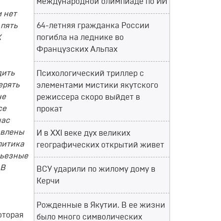
международной олимпиаде по ИИ
м нет
 пять
64-летняя гражданка России
К
погибла на леднике во
Французских Альпах
дить
Психологический триллер с
ерять
элементами мистики якутского
не
режиссера скоро выйдет в
се
прокат
нас
авлены
И в XXI веке дух великих
литика
географических открытий живет
рьезные
 В
ВСУ ударили по жилому дому в
Керчи
Рожденные в Якутии. В ее жизни
оторая
было много символических