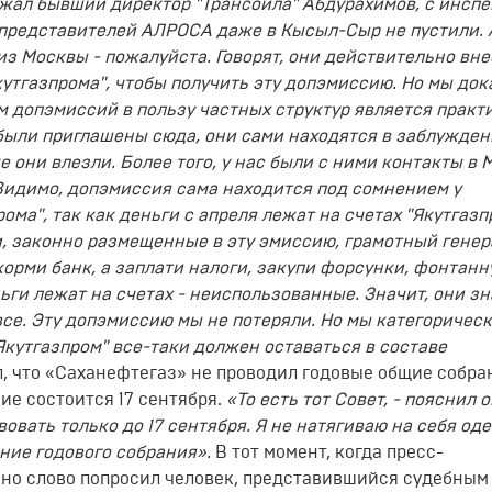
зжал бывший директор "Трансойла" Абдурахимов, с инсп
, представителей АЛРОСА даже в Кысыл-Сыр не пустили. 
з Москвы - пожалуйста. Говорят, они действительно вне
кутгазпрома", чтобы получить эту допэмиссию. Но мы док
 допэмиссий в пользу частных структур является практ
были приглашены сюда, они сами находятся в заблужден
 они влезли. Более того, у нас были с ними контакты в 
 Видимо, допэмиссия сама находится под сомнением у
ма", так как деньги с апреля лежат на счетах "Якутгазп
ги, законно размещенные в эту эмиссию, грамотный гене
 корми банк, а заплати налоги, закупи форсунки, фонтан
ньги лежат на счетах - неиспользованные. Значит, они зн
 все. Эту допэмиссию мы не потеряли. Но мы категорическ
Якутгазпром" все-таки должен оставаться в составе
 что «Саханефтегаз» не проводил годовые общие собра
ие состоится 17 сентября.
«То есть тот Совет, - пояснил он
овать только до 17 сентября. Я не натягиваю на себя оде
ние годового собрания».
В тот момент, когда пресс-
но слово попросил человек, представившийся судебным