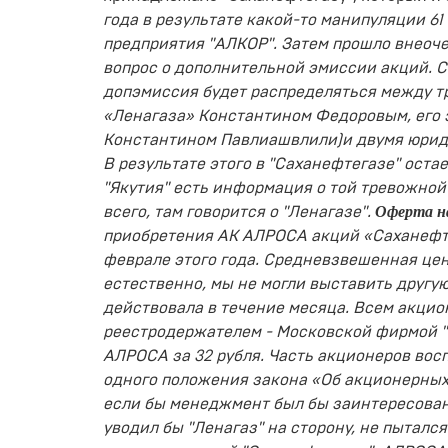
года в результате какой-то манипуляции 61
предприятия "АЛКОР". Затем прошло внеоче
вопрос о дополнительной эмиссии акций. С
допэмиссия будет распределяться между 
«Ленагаза» Константином Федоровым, его 
Константином Павлиашвлили)и двумя юриди
В результате этого в "Саханефтегазе" остае
"Якутия" есть информация о той тревожной
Оферта на
всего, там говорится о "Ленагазе".
приобретения АК АЛРОСА акций «Саханефт
феврале этого года. Средневзвешенная цена
естественно, мы не могли выставить другу
действовала в течение месяца. Всем акц
реестродержателем - Московской фирмой "
АЛРОСА за 32 рубля. Часть акционеров вос
одного положения закона «Об акционерных о
если бы менеджмент был бы заинтересован
уводил бы "Ленагаз" на сторону, не пыталс