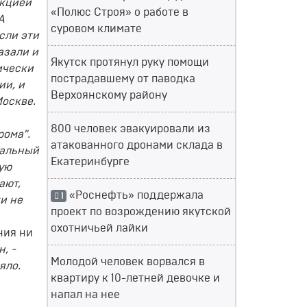
екцией
«Полюс Строя» о работе в
А
суровом климате
сли эти
азали и
Якутск протянул руку помощи
ически
пострадавшему от паводка
ии, и
Верхоянскому району
Москве.
800 человек эвакуировали из
рома".
атакованного дронами склада в
ральный
Екатеринбурге
ную
ают,
«Роснефть» поддержала
1
и не
проект по возрождению якутской
охотничьей лайки
ния ни
, -
Молодой человек ворвался в
яло.
квартиру к 10-летней девочке и
напал на нее