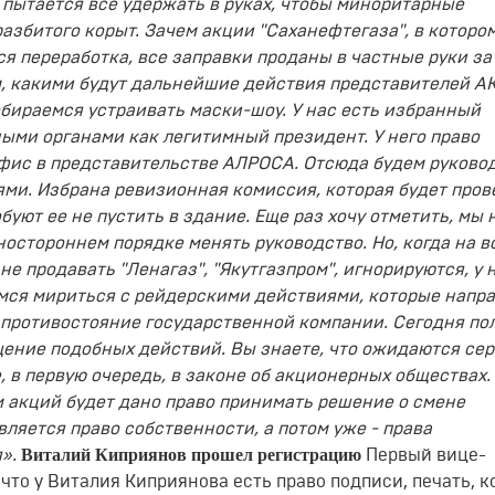
пытается все удержать в руках, чтобы миноритарные
азбитого корыт. Зачем акции "Саханефтегаза", в которо
вся переработка, все заправки проданы в частные руки за
м, какими будут дальнейшие действия представителей А
бираемся устраивать маски-шоу. У нас есть избранный
ыми органами как легитимный президент. У него право
офис в представительстве АЛРОСА. Отсюда будем руково
ми. Избрана ревизионная комиссия, которая будет пров
уют ее не пустить в здание. Еще раз хочу отметить, мы 
ностороннем порядке менять руководство. Но, когда на в
е продавать "Ленагаз", "Якутгазпром", игнорируются, у 
емся мириться с рейдерскими действиями, которые напр
 противостояние государственной компании. Сегодня по
щение подобных действий. Вы знаете, что ожидаются се
 в первую очередь, в законе об акционерных обществах.
 акций будет дано право принимать решение о смене
ляется право собственности, а потом уже - права
Виталий Киприянов прошел регистрацию
я».
Первый вице-
то у Виталия Киприянова есть право подписи, печать, к