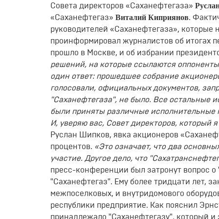
Русла
Совета директоров «Саханефтегаза»
Виталий Киприянов
«Саханефтегаз»
. Факт
руководителей «Саханефтегаза», которые 
проинформировал журналистов об итогах п
прошло в Москве, и об избрании президен
решений, на которые ссылаются оппоненты, 
один ответ: прошедшее собрание акционеро
голосовали, официальных документов, за
"Саханефтегаза", не было. Все остальные 
были приняты различные исполнительные 
И, уверяю вас, Совет директоров, который 
Руслан Шипков, явка акционеров «Саханефт
процентов.
«Это означает, что два основны
участие. Другое дело, что "Сахатранснефтег
пресс-конференции был затронут вопрос о 
"Саханефтегаз". Ему более тридцати лет, з
межпоселковых, и внутридомового оборудов
республики предприятие. Как пояснил Эрнс
принадлежало "Саханефтегазу", который и