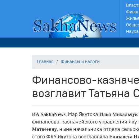
Власт
Финан
Жильё
Обще
Наука
Главная
Финансы и налоги
Финансово-казначе
возглавит Татьяна 
ИА SakhaNews
Илья Михальчук
. Мэр Якутска
финансово-казначейского управления Якут
Матвеевну
, ныне начальника отдела сельск
Елизавета Н
этого ФКУ Якутска возглавляла