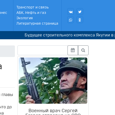
Транспорт и связь
знес
АБК, Нефть и газ
Экология
Литературная страница
Будущее строительного комплекса Якутии в руках
а
 главы
что до
Военный врач Сергей
на