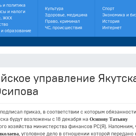
ь и политика
Культура
Спорт
сы и налоги
Здоровье, медицина
Экономика и би
, ЖКХ
Право, криминал
История
ство
ЧС, происшествия
Интернет
 и образование
йское управление Якутск
Осипова
подписал приказ, в соответствии с которым обязанности
Осипову Татьяну
ска будут возложены с 18 декабря на
ого хозяйства министерства финансов РС(Я). Напомним, 
иколаева
, уголовное дело в отношении которой передано 