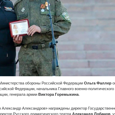
 Министерства обороны Российской Федерации
Ольга Фаллер
о
ийской Федерации, начальника Главного военно-политического
ции, генерала армии
Виктора Горемыкина
.
 Александр Александров» награждены директор Государственн
иректор Русского драматического театра
Александр Лобанов
, 