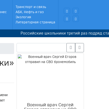
Транспорт и связь
знес
АБК, Нефть и газ
Экология
Литературная страница
оссийские школьники третий раз подряд стали чемпио
ки»
имени
ает
Военный врач Сергей