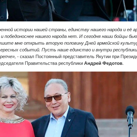
енной истории нашей страны, единству нашего народа и её а
 и победоноснее нашего народа нет. И сегодня наши бойцы бь
решите мне открыть вторую половину Дней армейской культу
ересных событий. Пусть наше единство и внутри республики,
репче»,
- сказал Постоянный представитель Якутии при Презид
редседателя Правительства республики
Андрей Федотов
.