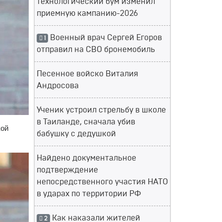
технологический бум изменил
приемную кампанию-2026
Военный врач Сергей Егоров
1
отправил на СВО бронемобиль
Песенное войско Виталия
Андросова
Ученик устроил стрельбу в школе
в Таиланде, сначала убив
кой
бабушку с дедушкой
Найдено документальное
подтверждение
непосредственного участия НАТО
в ударах по территории РФ
Как наказали жителей
2