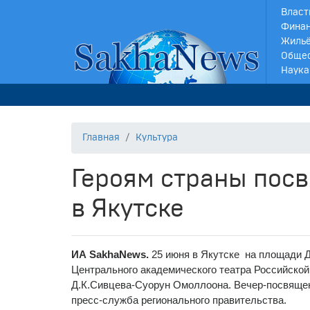
Власт
Финан
Жильё
Обще
Наука
Главная
Культура
Героям страны пос
в Якутске
ИА SakhaNews.
25 июня в Якутске на площади 
Центрального академического театра Российской
Д.К.Сивцева-Суорун Омоллоона. Вечер-посвящен
пресс-служба регионального правительства.