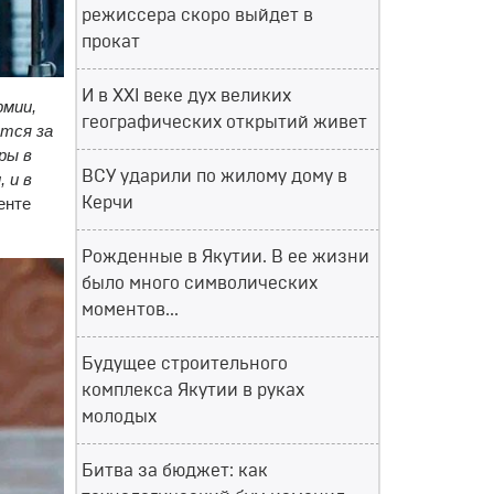
режиссера скоро выйдет в
прокат
И в XXI веке дух великих
рмии,
географических открытий живет
ются за
ры в
ВСУ ударили по жилому дому в
 и в
енте
Керчи
Рожденные в Якутии. В ее жизни
было много символических
моментов...
Будущее строительного
комплекса Якутии в руках
молодых
Битва за бюджет: как