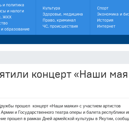
ь и политика
Культура
Спорт
сы и налоги
Здоровье, медицина
Экономика и би
, ЖКХ
Право, криминал
История
ство
ЧС, происшествия
Интернет
 и образование
Р
вятили концерт «Наши мая
Дружбы прошел концерт «Наши маяки» с участием артистов
 Армии и Государственного театра оперы и балета республики 
ие прошел в рамках Дней армейской культуры в Якутии, сообщ