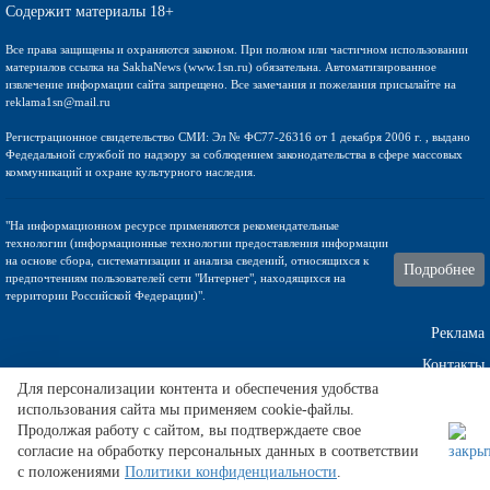
Содержит материалы 18+
Все права защищены и охраняются законом. При полном или частичном использовании
материалов ссылка на SakhaNews (www.1sn.ru) обязательна. Автоматизированное
извлечение информации сайта запрещено. Все замечания и пожелания присылайте на
reklama1sn@mail.ru
Регистрационное свидетельство СМИ: Эл № ФС77-26316 от 1 декабря 2006 г. , выдано
Федедальной службой по надзору за соблюдением законодательства в сфере массовых
коммуникаций и охране культурного наследия.
"На информационном ресурсе применяются рекомендательные
технологии (информационные технологии предоставления информации
на основе сбора, систематизации и анализа сведений, относящихся к
Подробнее
предпочтениям пользователей сети "Интернет", находящихся на
территории Российской Федерации)".
Реклама
Контакты
Для персонализации контента и обеспечения удобства
использования сайта мы применяем cookie-файлы.
Техническа поддержка
Продолжая работу с сайтом, вы подтверждаете свое
согласие на обработку персональных данных в соответствии
с положениями
Политики конфиденциальности
.