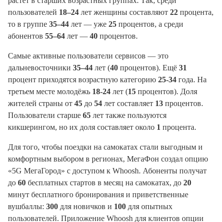
растет в старших возрастных группах. Так, среди
пользователей
18–24
лет женщины составляют
22
процента,
то в группе
35–44
лет — уже
25
процентов, а среди
абонентов
55–64
лет —
40
процентов.
Самые активные пользователи сервисов — это
дальневосточники
35–44
лет (
40
процентов). Ещё
31
процент приходятся возрастную категорию
25-34
года. На
третьем месте молодёжь
18-24
лет (
15
процентов). Доля
жителей страны от
45
до
54
лет составляет
13
процентов.
Пользователи старше
65
лет также пользуются
кикшерингом, но их доля составляет около
1
процента.
Для того, чтобы поездки на самокатах стали выгодным и
комфортным выбором в регионах, МегаФон создал опцию
«5G МегаГород» с доступом к Whoosh. Абоненты получат
до
60
бесплатных стартов в месяц на самокатах, до
20
минут бесплатного бронирования и приветственные
вушбаллы:
300
для новичков и
100
для опытных
пользователей. Приложение Whoosh для клиентов опции