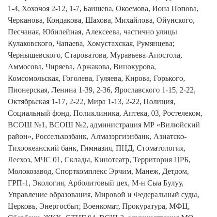
1-4, Хохочоя 2-12, 1-7, Баишева, Окоемова, Иона Попова,
Черканова, Кондакова, Шахова, Михайлова, Ойунского,
Песчаная, Юбилейная, Алексеева, частично улицы
Кулаковского, Чапаева, Хомустахская, Румянцева;
Чернышевского, Староватова, Муравьева-Апостола,
Аммосова, Чиряева, Аржакова, Винокурова,
Комсомольская, Гоголева, Гуляева, Кирова, Горького,
Пионерская, Ленина 1-39, 2-36, Ярославского 1-15, 2-22,
Октябрьская 1-17, 2-22, Мира 1-13, 2-22, Полиция,
Социальный фонд, Поликлиника, Аптека, 03, Ростелеком,
ВСОШ №1, ВСОШ №2, администрация МР «Вилюйский
район», Россельхозбанк, Алмазэргиэнбанк, Азиатско-
Тихоокеанский банк, Гимназия, ПНД, Стоматология,
Лесхоз, МЧС 01, Склады, Кинотеатр, Территория ЦРБ,
Молокозавод, Спорткомплекс Эрчим, Манеж, Детдом,
ГРП-1, Экология, Арболитовый цех, М-н Сыа Булуу,
Управление образования, Мировой и Федеральный суды,
Церковь, Энергосбыт, Военкомат, Прокуратура, МФЦ,