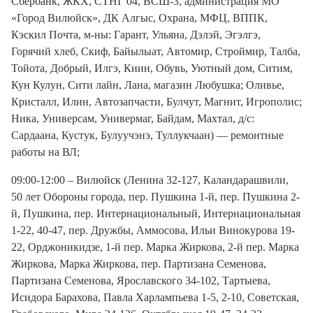
Сбербанк, ЖКХ, СТНГ 04, ВСШ-3, администрация МО
«Город Вилюйск», ДК Алгыс, Охрана, МФЦ, ВППК,
Кэскил Почта, м-ны: Гарант, Ульяна, Дэлэй, Эгэлгэ,
Горячий хлеб, Скиф, Байылыат, Автомир, Строймир, Талба,
Тойота, Добрый, Илгэ, Киин, Обувь, Уютный дом, Ситим,
Кун Кулун, Сити лайн, Лана, магазин Любушка; Оливье,
Кристалл, Илин, Автозапчасти, Булчут, Магнит, Игрополис;
Ника, Универсам, Универмаг, Байдам, Махтал, д/с:
Сардаана, Кустук, Булуучэнэ, Туллукчаан) — ремонтные
работы на ВЛ;
09:00-12:00 – Вилюйск (Ленина 32-127, Каландарашвили,
50 лет Обороны города, пер. Пушкина 1-й, пер. Пушкина 2-
й, Пушкина, пер. Интернациональный, Интернациональная
1-22, 40-47, пер. Дружбы, Аммосова, Ильи Винокурова 19-
22, Орджоникидзе, 1-й пер. Марка Жиркова, 2-й пер. Марка
Жиркова, Марка Жиркова, пер. Партизана Семенова,
Партизана Семенова, Ярославского 34-102, Тартыева,
Исидора Барахова, Павла Харлампьева 1-5, 2-10, Советская,