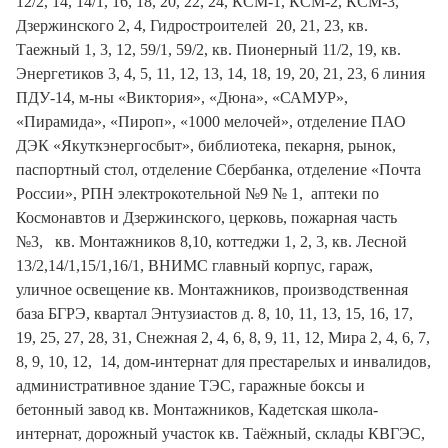
12/2, 14, 14/1, 16, 18, 20, 22, 24, КСМ-1, КСМ-2, КСМ-3,
Дзержинского 2, 4, Гидростроителей 20, 21, 23, кв.
Таежный 1, 3, 12, 59/1, 59/2, кв. Пионерный 11/2, 19, кв.
Энергетиков 3, 4, 5, 11, 12, 13, 14, 18, 19, 20, 21, 23, 6 линия
ПДУ-14, м-ны «Виктория», «Дюна», «САМУР»,
«Пирамида», «Пироп», «1000 мелочей», отделение ПАО
ДЭК «Якуткэнергосбыт», библиотека, пекарня, рынок,
паспортный стол, отделение Сбербанка, отделение «Почта
России», РПН электрокотельной №9 № 1, аптеки по
Космонавтов и Дзержинского, церковь, пожарная часть
№3, кв. Монтажников 8,10, коттеджи 1, 2, 3, кв. Лесной
13/2,14/1,15/1,16/1, ВНИМС главный корпус, гараж,
уличное освещение кв. Монтажников, производственная
база БГРЭ, квартал Энтузиастов д. 8, 10, 11, 13, 15, 16, 17,
19, 25, 27, 28, 31, Снежная 2, 4, 6, 8, 9, 11, 12, Мира 2, 4, 6, 7,
8, 9, 10, 12, 14, дом-интернат для престарелых и инвалидов,
административное здание ТЭС, гаражные боксы и
бетонный завод кв. Монтажников, Кадетская школа-
интернат, дорожный участок кв. Таёжный, склады КВГЭС,