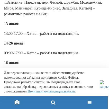
Т.Замятина, Парковая, пер. Лесной, Дружбы, Молодежная,
Мира, Манчаары, Куонда-Кириэс, Западная, Кытыл) –
ремонтные работы на ВЛ;
13 июля:
13:00-17:00 – Хатас – работы на подстанции.
14-26 июля:
09:00-17:00 – Хатас – работы на подстанции.
16 июля:
09:30-11:00, 16:00-17:00 – Тумул, Столбы, Маймага, Булус –
Для персонализации контента и обеспечения удобства
использования сайта мы применяем cookie-файлы.
кратковременно для оперативных переключений на
Продолжая работу с сайтом, вы подтверждаете свое
подстанции;
согласие на обработку персональных данных в соответствии
с положениями
Политики конфиденциальности
.
НЮРБИНСКИЙ РАЙОН
8 июля: