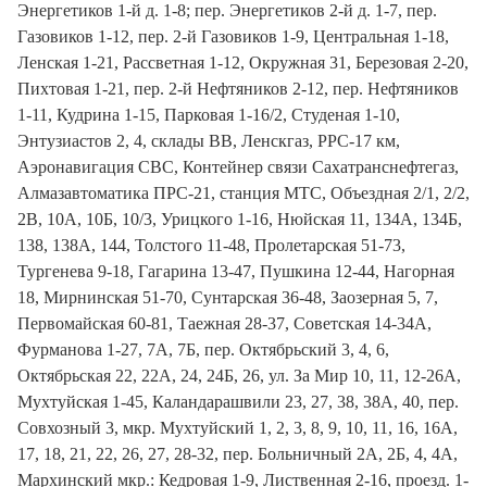
Энергетиков 1-й д. 1-8; пер. Энергетиков 2-й д. 1-7, пер.
Газовиков 1-12, пер. 2-й Газовиков 1-9, Центральная 1-18,
Ленская 1-21, Рассветная 1-12, Окружная 31, Березовая 2-20,
Пихтовая 1-21, пер. 2-й Нефтяников 2-12, пер. Нефтяников
1-11, Кудрина 1-15, Парковая 1-16/2, Студеная 1-10,
Энтузиастов 2, 4, склады ВВ, Ленскгаз, РРС-17 км,
Аэронавигация СВС, Контейнер связи Сахатранснефтегаз,
Алмазавтоматика ПРС-21, станция МТС, Объездная 2/1, 2/2,
2В, 10А, 10Б, 10/3, Урицкого 1-16, Нюйская 11, 134А, 134Б,
138, 138А, 144, Толстого 11-48, Пролетарская 51-73,
Тургенева 9-18, Гагарина 13-47, Пушкина 12-44, Нагорная
18, Мирнинская 51-70, Сунтарская 36-48, Заозерная 5, 7,
Первомайская 60-81, Таежная 28-37, Советская 14-34А,
Фурманова 1-27, 7А, 7Б, пер. Октябрьский 3, 4, 6,
Октябрьская 22, 22А, 24, 24Б, 26, ул. За Мир 10, 11, 12-26А,
Мухтуйская 1-45, Каландарашвили 23, 27, 38, 38А, 40, пер.
Совхозный 3, мкр. Мухтуйский 1, 2, 3, 8, 9, 10, 11, 16, 16А,
17, 18, 21, 22, 26, 27, 28-32, пер. Больничный 2А, 2Б, 4, 4А,
Мархинский мкр.: Кедровая 1-9, Лиственная 2-16, проезд. 1-