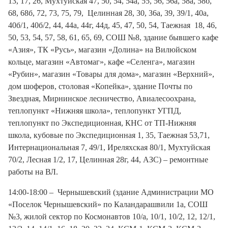
13, 17, 26, Мухтуйская 47, 50, 54, 54а, 55, 56, 56а, 58а, 58б,
68, 68б, 72, 73, 75, 79, Целинная 28, 30, 36а, 39, 39/1, 40а,
40б/1, 40б/2, 44, 44а, 44г, 44д, 45, 47, 50, 54, Таежная 18, 46,
50, 53, 54, 57, 58, 61, 65, 69, СОШ №8, здание бывшего кафе
«Азия», ТК «Русь», магазин «Долина» на Вилюйском
кольце, магазин «Автомаг», кафе «Селенга», магазин
«Рубин», магазин «Товары для дома», магазин «Верхний»,
дом шоферов, столовая «Копейка», здание Почты по
Звездная, Мирнинское лесничество, Авиалесоохрана,
теплопункт «Нижняя школа», теплопункт УГПД,
теплопункт по Экспедиционная, КНС от ТП-Нижняя
школа, кубовые по Экспедиционная 1, 35, Таежная 53,71,
Интернациональная 7, 49/1, Иреляхская 80/1, Мухтуйская
70/2, Лесная 1/2, 17, Целинная 28г, 44, АЗС) – ремонтные
работы на ВЛ.
14:00-18:00 – Чернышевский (здание Администрации МО
«Поселок Чернышевский» по Каландарашвили 1а, СОШ
№3, жилой сектор по Космонавтов 10/а, 10/1, 10/2, 12, 12/1,