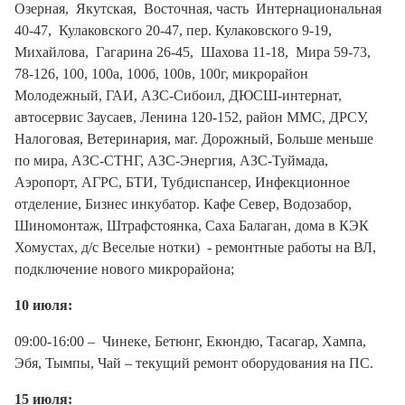
Озерная, Якутская, Восточная, часть Интернациональная
40-47, Кулаковского 20-47, пер. Кулаковского 9-19,
Михайлова, Гагарина 26-45, Шахова 11-18, Мира 59-73,
78-126, 100, 100а, 100б, 100в, 100г, микрорайон
Молодежный, ГАИ, АЗС-Сибоил, ДЮСШ-интернат,
автосервис Заусаев, Ленина 120-152, район ММС, ДРСУ,
Налоговая, Ветеринария, маг. Дорожный, Больше меньше
по мира, АЗС-СТНГ, АЗС-Энергия, АЗС-Туймада,
Аэропорт, АГРС, БТИ, Тубдиспансер, Инфекционное
отделение, Бизнес инкубатор. Кафе Север, Водозабор,
Шиномонтаж, Штрафстоянка, Саха Балаган, дома в КЭК
Хомустах, д/с Веселые нотки) - ремонтные работы на ВЛ,
подключение нового микрорайона;
10 июля:
09:00-16:00 – Чинеке, Бетюнг, Екюндю, Тасагар, Хампа,
Эбя, Тымпы, Чай – текущий ремонт оборудования на ПС.
15 июля: