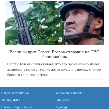
Военный врач Сергей Егоров отправил на СВО
бронемобиль
Сергей Тельманович считает, что его бронемобиль имеет
жизненно важное значение для эвакуации раненых с линии
боевого соприкосновения.
Власть и политика
Финансы и налоги
Жильё, ЖКХ
Общество
Наука и образование
Культура