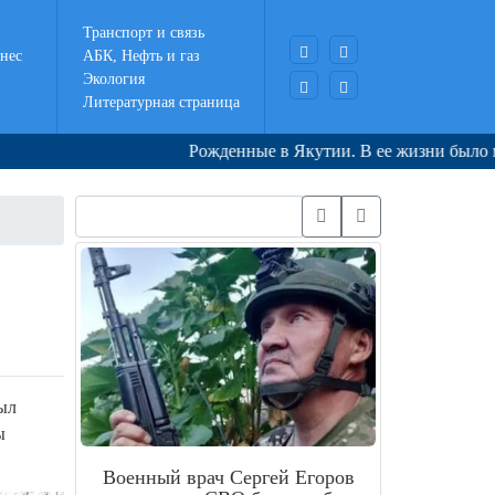
Транспорт и связь
нес
АБК, Нефть и газ
Экология
Литературная страница
Рожденные в Якутии. В ее жизни было много си
ыл
ы
Военный врач Сергей Егоров