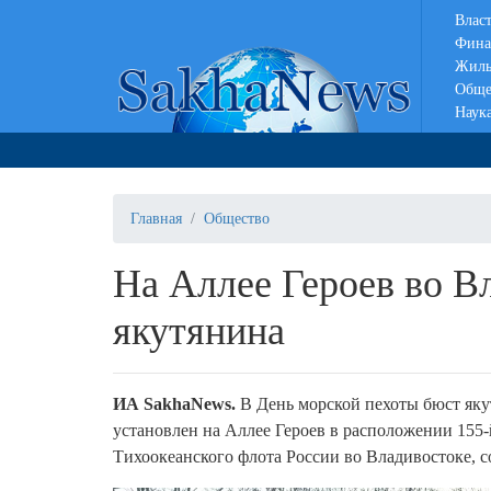
Влас
Фина
Жиль
Обще
Наук
Главная
Общество
На Аллее Героев во В
якутянина
ИА SakhaNews.
В День морской пехоты бюст яку
установлен на Аллее Героев в расположении 155
Тихоокеанского флота России во Владивостоке, с