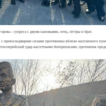
рова - супруга с двумя сыновьями, отец, сёстры и брат.
 с превосходящими силами противника вблизи населенного пун
ртиллерийский удар кассетными боеприпасами, противник пред