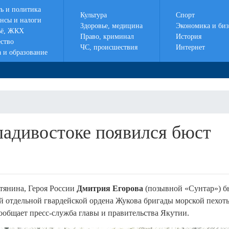
ть и политика
Культура
Спорт
нсы и налоги
Здоровье, медицина
Экономика и биз
ё, ЖКХ
Право, криминал
История
ство
ЧС, происшествия
Интернет
а и образование
ладивостоке появился бюст
тянина, Героя России
Дмитрия Егорова
(позывной «Сунтар») б
-й отдельной гвардейской ордена Жукова бригады морской пехот
ообщает пресс-служба главы и правительства Якутии.