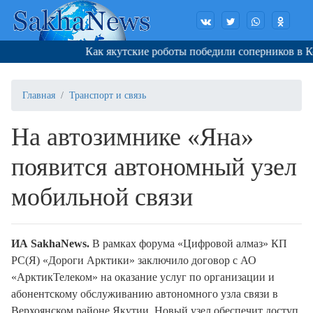
Как якутские роботы победили соперников в Корее
Главная
Транспорт и связь
На автозимнике «Яна»
появится автономный узел
мобильной связи
И
A
SakhaNews
.
В рамках форума «Цифровой алмаз» КП
РС(Я) «Дороги Арктики» заключило договор с АО
«АрктикТелеком» на оказание услуг по организации и
абонентскому обслуживанию автономного узла связи в
Верхоянском районе Якутии. Новый узел обеспечит доступ