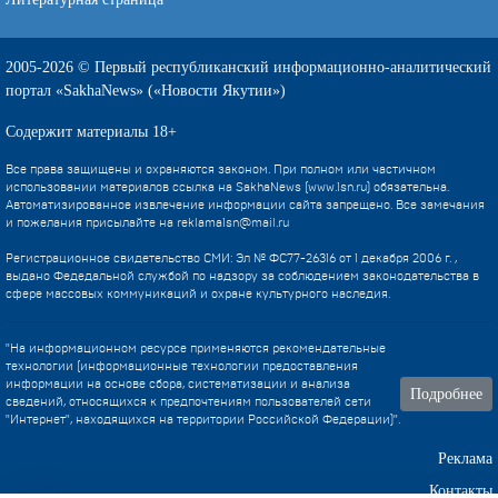
2005-2026 © Первый республиканский информационно-аналитический
портал «SakhaNews» («Новости Якутии»)
Содержит материалы 18+
Все права защищены и охраняются законом. При полном или частичном
использовании материалов ссылка на SakhaNews (www.1sn.ru) обязательна.
Автоматизированное извлечение информации сайта запрещено. Все замечания
и пожелания присылайте на
reklama1sn@mail.ru
Регистрационное свидетельство СМИ: Эл № ФС77-26316 от 1 декабря 2006 г. ,
выдано Федедальной службой по надзору за соблюдением законодательства в
сфере массовых коммуникаций и охране культурного наследия.
"На информационном ресурсе применяются рекомендательные
технологии (информационные технологии предоставления
информации на основе сбора, систематизации и анализа
Подробнее
сведений, относящихся к предпочтениям пользователей сети
"Интернет", находящихся на территории Российской Федерации)".
Реклама
Контакты