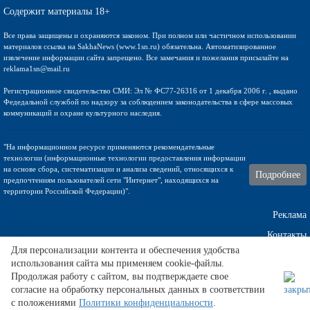
Содержит материалы 18+
Все права защищены и охраняются законом. При полном или частичном использовании
материалов ссылка на SakhaNews (www.1sn.ru) обязательна. Автоматизированное
извлечение информации сайта запрещено. Все замечания и пожелания присылайте на
reklama1sn@mail.ru
Регистрационное свидетельство СМИ: Эл № ФС77-26316 от 1 декабря 2006 г. , выдано
Федедальной службой по надзору за соблюдением законодательства в сфере массовых
коммуникаций и охране культурного наследия.
"На информационном ресурсе применяются рекомендательные
технологии (информационные технологии предоставления информации
на основе сбора, систематизации и анализа сведений, относящихся к
Подробнее
предпочтениям пользователей сети "Интернет", находящихся на
территории Российской Федерации)".
Реклама
Контакты
Для персонализации контента и обеспечения удобства
использования сайта мы применяем cookie-файлы.
Техническа поддержка
Продолжая работу с сайтом, вы подтверждаете свое
согласие на обработку персональных данных в соответствии
с положениями
Политики конфиденциальности
.