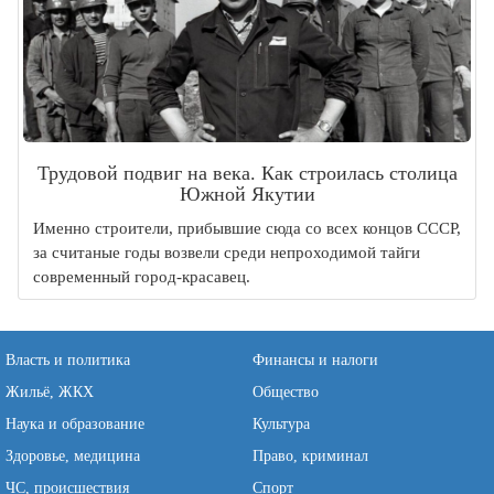
Трудовой подвиг на века. Как строилась столица
Южной Якутии
Именно строители, прибывшие сюда со всех концов СССР,
за считаные годы возвели среди непроходимой тайги
современный город-красавец.
Власть и политика
Финансы и налоги
Жильё, ЖКХ
Общество
Наука и образование
Культура
Здоровье, медицина
Право, криминал
ЧС, происшествия
Спорт