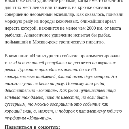
Какого же было удивление рыбаков, когда вместо обычного
для этих мест ленка или тайменя, на крючке оказался
совершенно необычный экземпляр. Как оказалось, поймали
морскую рыбу из породы кежичевых, ближайший ареал
нереста которой, находится не менее чем 2000 км. от места
рыбалки. Аналогичное удивление испытал бы рыбак,
поймавший в Москве-реке тропическую пирантю.
В компании «Илин-тур» это событие прокомментировали
так:
«Гостям нашей республики не раз везло на якутских
реках. Туристам приходилось ловить даже 60-
килограммовых тайменей, длиной около двух метров. Но
такого случая не было ни разу. Поэтому эта рыба,
действительно «золотая». Как рыба-путешественница
заплыла так далеко, пока не известно, но если быть
суеверным, то можно воспринять это событие как
хороший знак, а, может, и подарок к пятилетнему юбилею
турфирмы «Илин-тур».
Поделиться в соцсетях: