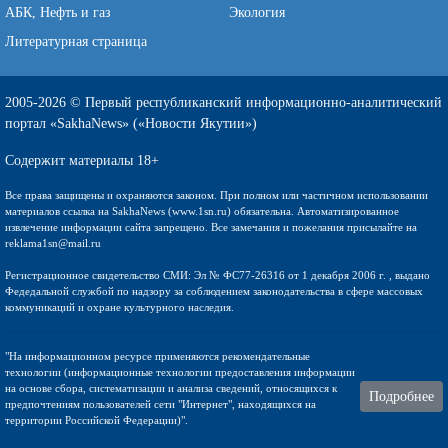
АБК, Нефть и газ
Экология
Литературная страница
2005-2026 © Первый республиканский информационно-аналитический
портал «SakhaNews» («Новости Якутии»)
Содержит материалы 18+
Все права защищены и охраняются законом. При полном или частичном использовании
материалов ссылка на SakhaNews (www.1sn.ru) обязательна. Автоматизированное
извлечение информации сайта запрещено. Все замечания и пожелания присылайте на
reklama1sn@mail.ru
Регистрационное свидетельство СМИ: Эл № ФС77-26316 от 1 декабря 2006 г. , выдано
Федедальной службой по надзору за соблюдением законодательства в сфере массовых
коммуникаций и охране культурного наследия.
"На информационном ресурсе применяются рекомендательные
технологии (информационные технологии предоставления информации
на основе сбора, систематизации и анализа сведений, относящихся к
Подробнее
предпочтениям пользователей сети "Интернет", находящихся на
территории Российской Федерации)".