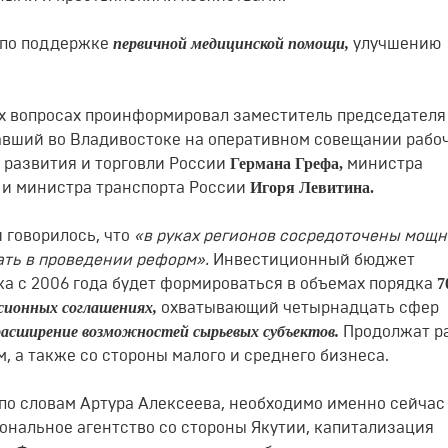
первичной медицинской помощи,
 по поддержке
улучшению
х вопросах проинформировал заместитель председателя
вший во Владивостоке на оперативном совещании рабо
Германа Грефа,
 развития и торговли России
министра
а
Игоря Левитина.
и министра транспорта России
 говорилось, что
«в руках регионов сосредоточены мощ
ать в проведении реформ».
Инвестиционный бюджет
7
а с 2006 года будет формироваться в объемах порядка
сионных соглашениях,
охватывающий четырнадцать сфер
расширение возможностей сырьевых субъектов.
Продолжат р
, а также со стороны малого и среднего бизнеса.
 по словам Артура Алексеева, необходимо именно сейчас
ональное агентство со стороны Якутии, капитализация