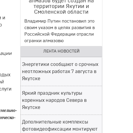
алмазов будет создан на
территории Якутии и
Смоленской области
и и
Владимир Путин постановил это
ю
своим указом в целях развития в
Российской Федерации отрасли
огранки алмазовю
ЛЕНТА НОВОСТЕЙ
зации
Энергетики сообщают о срочных
неотложных работах 7 августа в
одых
Якутске
ой
слуги
Яркий праздник культуры
коренных народов Севера в
Якутске
емельно-
нческо-
Дополнительные комплексы
фотовидеофиксации монтируют