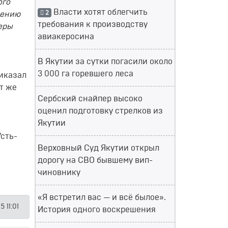
ого
Власти хотят облегчить
2
шению
требования к производству
еры
авиакеросина
В Якутии за сутки погасили около
3 000 га горевшего леса
риказал
от же
Сербский снайпер высоко
оценил подготовку стрелков из
Якутии
Усть-
Верховный Суд Якутии открыл
дорогу на СВО бывшему вип-
чиновнику
«Я встретил вас — и всё былое».
 11:01
История одного воскрешения