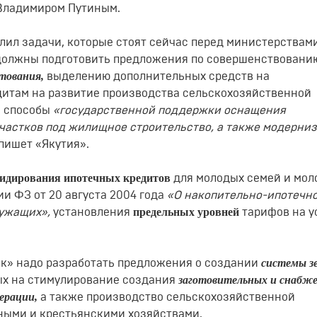
Владимиром Путиным.
лил задачи, которые стоят сейчас перед министерствам
и должны подготовить предложения по совершенствовани
итования,
выделению дополнительных средств на
дитам на развитие производства сельскохозяйственной
и способы
«государственной поддержки оснащения
частков под жилищное строительство, а также модерни
пишет «Якутия».
сидирования ипотечных кредитов
для молодых семей и мол
ии ФЗ от 20 августа 2004 года
«О накопительно-ипотечн
предельных уровней
лужащих»,
установления
тарифов на у
системы з
нк» надо разработать предложения о создании
заготовительных и снабже
ых на стимулирование создания
ерации,
а также производство сельскохозяйственной
ными и крестьянскими хозяйствами.