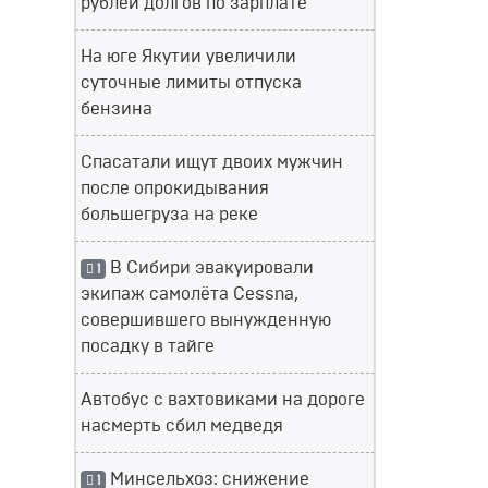
рублей долгов по зарплате
На юге Якутии увеличили
суточные лимиты отпуска
бензина
Спасатали ищут двоих мужчин
после опрокидывания
большегруза на реке
В Сибири эвакуировали
1
экипаж самолёта Cessna,
совершившего вынужденную
посадку в тайге
Автобус с вахтовиками на дороге
насмерть сбил медведя
Минсельхоз: снижение
1