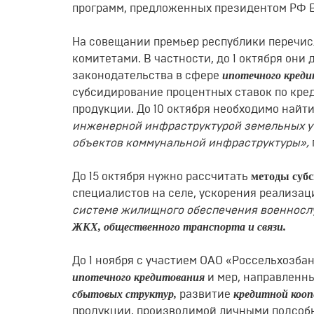
программ, предложенных президентом РФ 
На совещании премьер республики перечис
комитетами. В частности, до 1 октября он
ипотечного кред
законодательства в сфере
субсидирование процентных ставок по кре
продукции. До 10 октября необходимо найт
инженерной инфраструктурой земельных у
объектов коммунальной инфраструктуры»,
методы суб
До 15 октября нужно рассчитать
специалистов на селе, ускорения реализац
системе жилищного обеспечения военнос
ЖКХ, общественного транспорта и связи.
До 1 ноября с участием ОАО «Россельхозба
ипотечного кредитования
и мер, направленн
сбытовых структур,
кредитной кооп
развитие
продукции, производимой личными подсоб