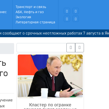
Транспорт и связь
знес
АБК, Нефть и газ
Экология
Литературная страница
щают о срочных неотложных работах 7 августа в Якутске
ть
го
ручение
Кластер по огранке
ных