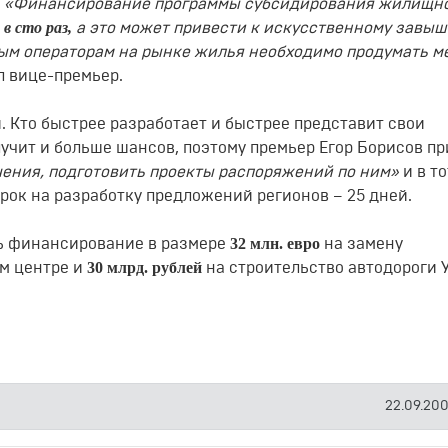
.
«Финансирование программы субсидирования жилищн
в сто раз,
а это может привести к искусственному завы
ым операторам на рынке жилья необходимо продумать м
л вице-премьер.
. Кто быстрее разработает и быстрее представит свои
учит и больше шансов, поэтому премьер Егор Борисов п
чения, подготовить проекты распоряжений по ним»
и в т
ок на разработку предложений регионов – 25 дней.
32 млн. евро
ть финансирование в размере
на замену
30 млрд. рублей
м центре и
на строительство автодороги 
22.09.2005