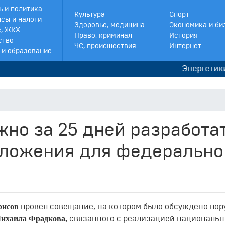
ь и политика
Культура
Спорт
сы и налоги
Здоровье, медицина
Экономика и би
, ЖКХ
Право, криминал
История
ство
ЧС, происшествия
Интернет
 и образование
Энергетики сооб
но за 25 дней разработа
ложения для федерально
рисов
провел совещание, на котором было обсуждено по
ихаила Фрадкова,
связанного с реализацией националь