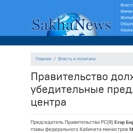
Власт
Финан
Жильё
Обще
Наука
Главная
Власть и политика
Правительство долж
убедительные пред
центра
Егор Бо
Председатель Правительства РС(Я)
М
главы федерального Кабинета министров