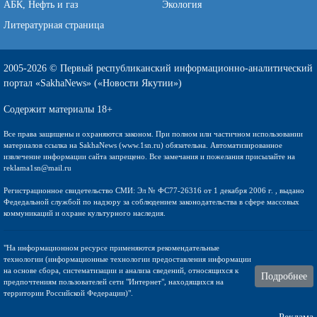
АБК, Нефть и газ
Экология
Литературная страница
2005-2026 © Первый республиканский информационно-аналитический
портал «SakhaNews» («Новости Якутии»)
Содержит материалы 18+
Все права защищены и охраняются законом. При полном или частичном использовании
материалов ссылка на SakhaNews (www.1sn.ru) обязательна. Автоматизированное
извлечение информации сайта запрещено. Все замечания и пожелания присылайте на
reklama1sn@mail.ru
Регистрационное свидетельство СМИ: Эл № ФС77-26316 от 1 декабря 2006 г. , выдано
Федедальной службой по надзору за соблюдением законодательства в сфере массовых
коммуникаций и охране культурного наследия.
"На информационном ресурсе применяются рекомендательные
технологии (информационные технологии предоставления информации
на основе сбора, систематизации и анализа сведений, относящихся к
Подробнее
предпочтениям пользователей сети "Интернет", находящихся на
территории Российской Федерации)".