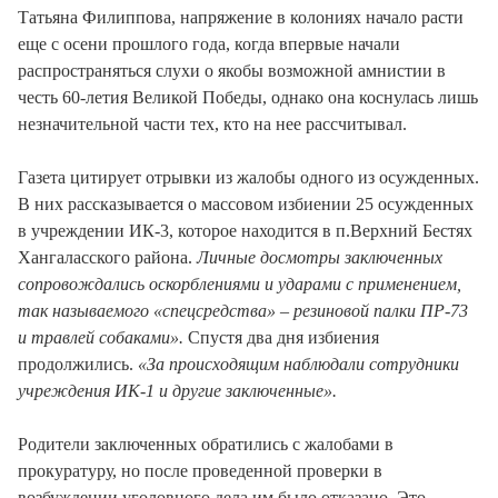
Татьяна Филиппова, напряжение в колониях начало расти
еще с осени прошлого года, когда впервые начали
распространяться слухи о якобы возможной амнистии в
честь 60-летия Великой Победы, однако она коснулась лишь
незначительной части тех, кто на нее рассчитывал.
Газета цитирует отрывки из жалобы одного из осужденных.
В них рассказывается о массовом избиении 25 осужденных
в учреждении ИК-3, которое находится в п.Верхний Бестях
Хангаласского района.
Личные досмотры заключенных
сопровождались оскорблениями и ударами с применением,
так называемого «спецсредства» – резиновой палки ПР-73
и травлей собаками».
Спустя два дня избиения
продолжились.
«За происходящим наблюдали сотрудники
учреждения ИК-1 и другие заключенные».
Родители заключенных обратились с жалобами в
прокуратуру, но после проведенной проверки в
возбуждении уголовного дела им было отказано. Это