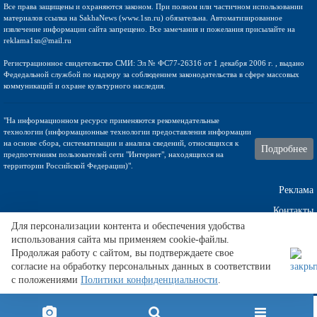
Все права защищены и охраняются законом. При полном или частичном использовании
материалов ссылка на SakhaNews (www.1sn.ru) обязательна. Автоматизированное
извлечение информации сайта запрещено. Все замечания и пожелания присылайте на
reklama1sn@mail.ru
Регистрационное свидетельство СМИ: Эл № ФС77-26316 от 1 декабря 2006 г. , выдано
Федедальной службой по надзору за соблюдением законодательства в сфере массовых
коммуникаций и охране культурного наследия.
"На информационном ресурсе применяются рекомендательные
технологии (информационные технологии предоставления информации
на основе сбора, систематизации и анализа сведений, относящихся к
Подробнее
предпочтениям пользователей сети "Интернет", находящихся на
территории Российской Федерации)".
Реклама
Контакты
Для персонализации контента и обеспечения удобства
использования сайта мы применяем cookie-файлы.
Техническа поддержка
Продолжая работу с сайтом, вы подтверждаете свое
согласие на обработку персональных данных в соответствии
с положениями
Политики конфиденциальности
.