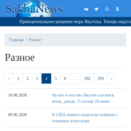
Принципиальное решение мэра Якутска. Теперь округа сно
Главная
Разное
Разное
‹
1
2
3
4
5
6
...
292
293
›
10.06.2026
На юге и востоке Якутии усилится
ветер, дожди. О погоде 10 июня
09.06.2026
В США пьяного водители поймали с
помощью аллигатора