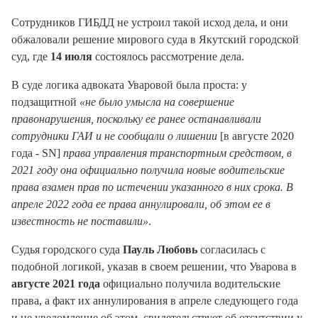
Сотрудников ГИБДД не устроил такой исход дела, и они
обжаловали решение мирового суда в Якутский городской
суд, где
14 июля
состоялось рассмотрение дела.
В суде логика адвоката Уваровой была проста: у
подзащитной
«не было умысла на совершение
правонарушения, поскольку ее ранее останавливали
сотрудники ГАИ и не сообщали о лишении
[в августе 2020
года - SN]
права управления транспортным средством, в
2021 году она официально получила новые водительские
права взамен прав по истечении указанного в них срока. В
апреле 2022 года ее права аннулировали, об этом ее в
известность не поставили»
.
Судья городского суда
Пауль Любовь
согласилась с
подобной логикой, указав в своем решении, что Уварова в
августе 2021 года
официально получила водительские
права, а факт их аннулирования в апреле следующего года
и не уведомление об этом, свидетельствует об отсутствии у