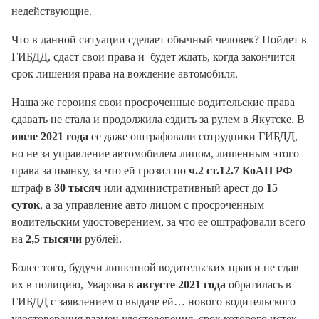
недействующие.
Что в данной ситуации сделает обычный человек? Пойдет в
ГИБДД, сдаст свои права и будет ждать, когда закончится
срок лишения права на вождение автомобиля.
Наша же героиня свои просроченные водительские права
сдавать не стала и продолжила ездить за рулем в Якутске. В
июле 2021 года
ее даже оштрафовали сотрудники ГИБДД,
но не за управление автомобилем лицом, лишенным этого
права за пьянку, за что ей грозил по
ч.2 ст.12.7 КоАП РФ
штраф в
30 тысяч
или административный арест до
15
суток
, а за управление авто лицом с просроченным
водительским удостоверением, за что ее оштрафовали всего
на
2,5 тысячи
рублей.
Более того, будучи лишенной водительских прав и не сдав
их в полицию, Уварова в
августе 2021 года
обратилась в
ГИБДД с заявлением о выдаче ей… нового водительского
удостоверения взамен удостоверения, срок которого истек.