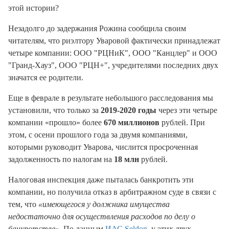
этой истории?
Незадолго до задержания Рожина сообщила своим
читателям, что риэлтору Уваровой фактически принадлежат
четыре компании: ООО "РЦНиК", ООО "Канцлер" и ООО
"Гранд-Хауз", ООО "РЦН+", учредителями последних двух
значатся ее родители.
Еще в феврале в результате небольшого расследования мы
установили, что только за
2019-2020 годы
через эти четыре
компании «прошло» более
670 миллионов
рублей. При
этом, с осени прошлого года за двумя компаниями,
которыми руководит Уварова, числится просроченная
задолженность по налогам на
18 млн
рублей.
Налоговая инспекция даже пыталась банкротить эти
компании, но получила отказ в арбитражном суде в связи с
тем, что
«имеющегося у должника имущества
недостаточно для осуществления расходов по делу о
банкротстве»
. По данным
ИАС Seldon
, у этих двух