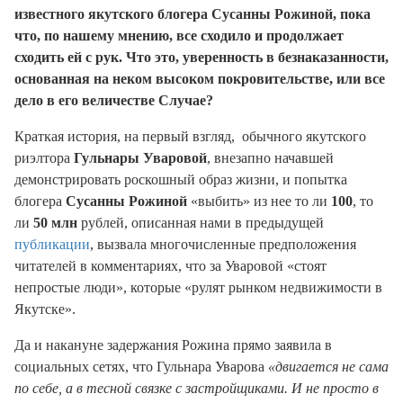
известного якутского блогера Сусанны Рожиной, пока
что, по нашему мнению, все сходило и продолжает
сходить ей с рук. Что это, уверенность в безнаказанности,
основанная на неком высоком покровительстве, или все
дело в его величестве Случае?
Краткая история, на первый взгляд, обычного якутского
риэлтора
Гульнары Уваровой
, внезапно начавшей
демонстрировать роскошный образ жизни, и попытка
блогера
Сусанны Рожиной
«выбить» из нее то ли
100
, то
ли
50 млн
рублей, описанная нами в предыдущей
публикации
, вызвала многочисленные предположения
читателей в комментариях, что за Уваровой «стоят
непростые люди», которые «рулят рынком недвижимости в
Якутске».
Да и накануне задержания Рожина прямо заявила в
социальных сетях, что Гульнара Уварова
«двигается не сама
по себе, а в тесной связке с застройщиками. И не просто в