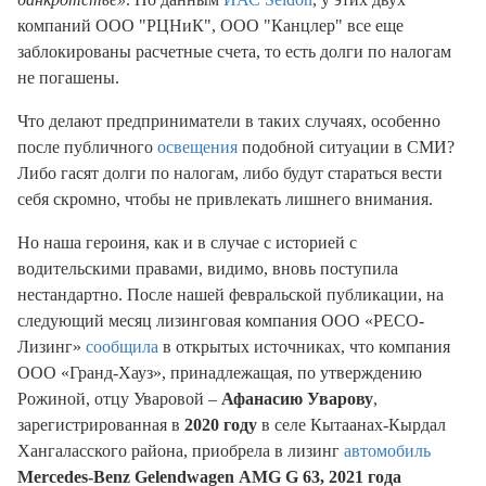
компаний ООО "РЦНиК", ООО "Канцлер" все еще
заблокированы расчетные счета, то есть долги по налогам
не погашены.
Что делают предприниматели в таких случаях, особенно
после публичного
освещения
подобной ситуации в СМИ?
Либо гасят долги по налогам, либо будут стараться вести
себя скромно, чтобы не привлекать лишнего внимания.
Но наша героиня, как и в случае с историей с
водительскими правами, видимо, вновь поступила
нестандартно. После нашей февральской публикации, на
следующий месяц лизинговая компания ООО «РЕСО-
Лизинг»
сообщила
в открытых источниках, что компания
ООО «Гранд-Хауз», принадлежащая, по утверждению
Рожиной, отцу Уваровой –
Афанасию Уварову
,
зарегистрированная в
2020 году
в селе Кытаанах-Кырдал
Хангаласского района, приобрела в лизинг
автомобиль
Mercedes-Benz Gelendwagen АМG G 63, 2021 года