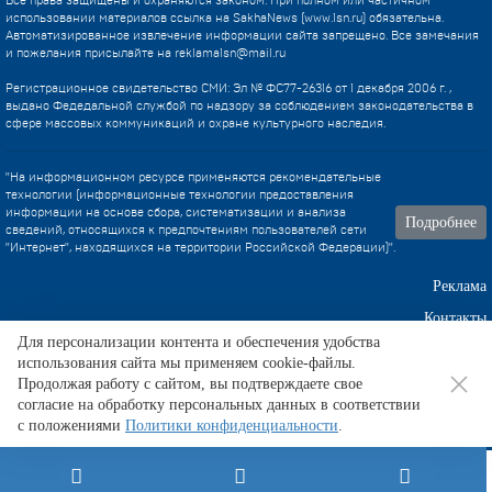
Все права защищены и охраняются законом. При полном или частичном
использовании материалов ссылка на SakhaNews (www.1sn.ru) обязательна.
Автоматизированное извлечение информации сайта запрещено. Все замечания
и пожелания присылайте на
reklama1sn@mail.ru
Регистрационное свидетельство СМИ: Эл № ФС77-26316 от 1 декабря 2006 г. ,
выдано Федедальной службой по надзору за соблюдением законодательства в
сфере массовых коммуникаций и охране культурного наследия.
"На информационном ресурсе применяются рекомендательные
технологии (информационные технологии предоставления
информации на основе сбора, систематизации и анализа
Подробнее
сведений, относящихся к предпочтениям пользователей сети
"Интернет", находящихся на территории Российской Федерации)".
Реклама
Контакты
Для персонализации контента и обеспечения удобства
использования сайта мы применяем cookie-файлы.
Техническа поддержка
Продолжая работу с сайтом, вы подтверждаете свое
согласие на обработку персональных данных в соответствии
с положениями
Политики конфиденциальности
.