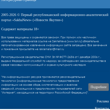
2005-2026 © Первый республиканский информационно-аналитический
портал «SakhaNews» («Новости Якутии»)
Содержит материалы 18+
Все права защищены и охраняются законом. При полном или частичном
использовании материалов ссылка на SakhaNews (www.1sn.ru) обязательна.
Автоматизированное извлечение информации сайта запрещено. Все замечания
и пожелания присылайте на
reklama1sn@mail.ru
Регистрационное свидетельство СМИ: Эл № ФС77-26316 от 1 декабря 2006 г. ,
выдано Федедальной службой по надзору за соблюдением законодательства в
сфере массовых коммуникаций и охране культурного наследия.
"На информационном ресурсе применяются рекомендательные
технологии (информационные технологии предоставления
информации на основе сбора, систематизации и анализа
Подробнее
сведений, относящихся к предпочтениям пользователей сети
"Интернет", находящихся на территории Российской Федерации)".
Реклама
Контакты