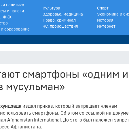
ь и политика
Культура
Спорт
сы и налоги
Здоровье, медицина
Экономика и би
, ЖКХ
Право, криминал
История
ство
ЧС, происшествия
Интернет
 и образование
тают смартфоны «одним и
в мусульман»
Ахундзада
издал приказ, который запрещает членам
использовать смартфоны. Об этом со ссылкой на докуме
 Afghanistan International. До этого был наложен запрет
ресе Афганистана.