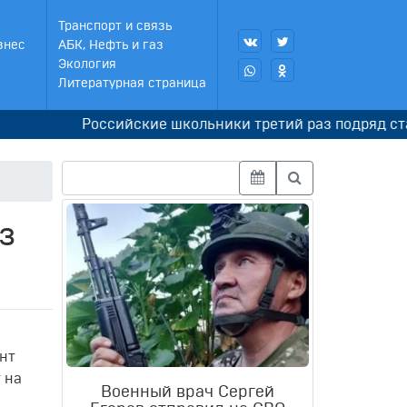
Транспорт и связь
знес
АБК, Нефть и газ
Экология
Литературная страница
Российские школьники третий раз подряд стали ч
з
нт
 на
Военный врач Сергей