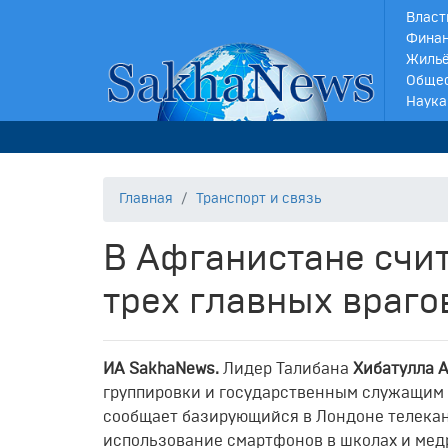
Власт
Финан
Жильё
Обще
Наука
Главная
Транспорт и связь
В Афганистане счи
трех главных враго
ИА SakhaNews.
Лидер Талибана
Хибатулла 
группировки и государственным служащим 
сообщает базирующийся в Лондоне телеканал
использование смартфонов в школах и мед