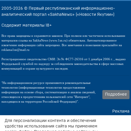
2005-2026 © Первый республиканский информационно-
аналитический портал «SakhaNews» («Новости Якутии»)
Содержит материалы 18+
Все права защищены и охраняются законом. При полном или частичном использовании
материалов ссылка на SakhaNews (www.1sn.ru) обязательна. Автоматизированное
извлечение информации сайта запрещено. Все замечания и пожелания присылайте на
reklama1sn@mail.ru
Регистрационное свидетельство СМИ: Эл № ФС77-26316 от 1 декабря 2006 г. , выдано
Федедальной службой по надзору за соблюдением законодательства в сфере массовых
коммуникаций и охране культурного наследия.
"На информационном ресурсе применяются рекомендательные
технологии (информационные технологии предоставления
информации на основе сбора, систематизации и анализа сведений,
Подробнее
относящихся к предпочтениям пользователей сети "Интернет",
находящихся на территории Российской Федерации)".
Реклама
Контакты
Для персонализации контента и обеспечения
удобства использования сайта мы применяем