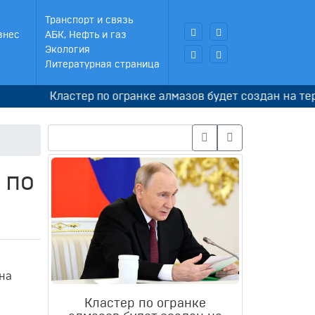
Транспорт и связь
знес
АБК, Нефть и газ
Экология
Литературная страница
Кластер по огранке алмазов будет создан на террито
 по
на
Кластер по огранке