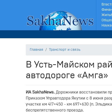
Власт
Финан
Жильё
Обще
Наука
Главная
Транспорт и связь
В Усть-Майском рай
автодороге «Амга»
ИА SakhaNews.
Дорожники восстановили про
Приказом Управтодора Якутии с 8 июня раз
участке км 417+450 - км 697+630 (п. Эльдик
беспрепятственного проезда.