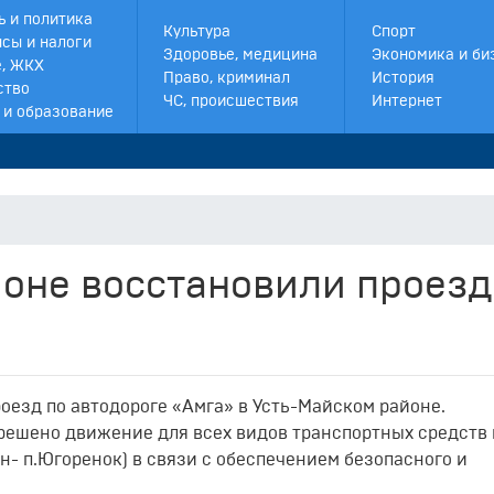
ь и политика
Культура
Спорт
сы и налоги
Здоровье, медицина
Экономика и би
, ЖКХ
Право, криминал
История
ство
ЧС, происшествия
Интернет
 и образование
оне восстановили проезд
езд по автодороге «Амга» в Усть-Майском районе.
решено движение для всех видов транспортных средств 
ан- п.Югоренок) в связи с обеспечением безопасного и