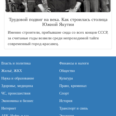
Трудовой подвиг на века. Как строилась столица
Южной Якутии
Именно строители, прибывшие сюда со всех концов СССР,
за считаные годы возвели среди непроходимой тайги
современный город-красавец.
Власть и политика
Финансы и налоги
Жильё, ЖКХ
Общество
Наука и образование
Культура
Здоровье, медицина
Право, криминал
ЧС, происшествия
Спорт
Экономика и бизнес
История
Интернет
Транспорт и связь
АБК, Нефть и газ
Экология