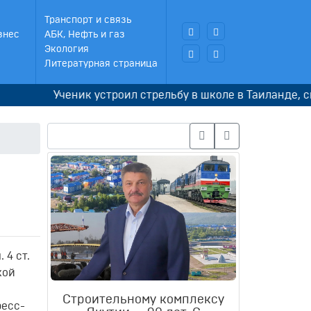
Транспорт и связь
знес
АБК, Нефть и газ
Экология
Литературная страница
Ученик устроил стрельбу в школе в Таиланде, сначал
 4 ст.
кой
Строительному комплексу
ресс-