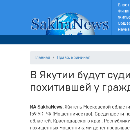
Власт
Финан
Жильё
Обще
Наука
Главная
Право, криминал
В Якутии будут суд
похитившей у гражд
ИА SakhaNews.
Житель Московской области, 1
159 УК РФ (Мошенничество). Среди шести п
областей, Краснодарского края, Республик
похищенных мошенниками денег превыша