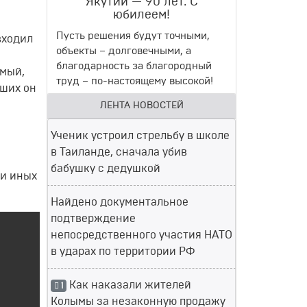
Якутии — 90 лет. С
юбилеем!
Пусть решения будут точными,
входил
объекты – долговечными, а
благодарность за благородный
емый,
труд – по-настоящему высокой!
вших он
ЛЕНТА НОВОСТЕЙ
Ученик устроил стрельбу в школе
в Таиланде, сначала убив
бабушку с дедушкой
ии иных
Найдено документальное
подтверждение
непосредственного участия НАТО
в ударах по территории РФ
Как наказали жителей
1
Колымы за незаконную продажу