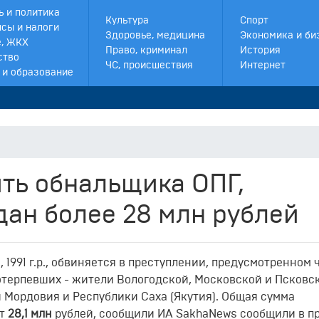
ь и политика
Культура
Спорт
сы и налоги
Здоровье, медицина
Экономика и би
, ЖКХ
Право, криминал
История
ство
ЧС, происшествия
Интернет
 и образование
ить обнальщика ОПГ,
ан более 28 млн рублей
991 г.р., обвиняется в преступлении, предусмотренном ч.
отерпевших - жители Вологодской, Московской и Псковс
и Мордовия и Республики Саха (Якутия). Общая сумма
ет
28,1 млн
рублей, сообщили ИA SakhaNews сообщили в п