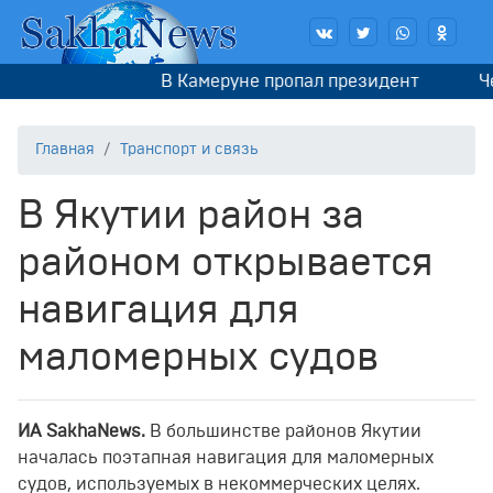
В Камеруне пропал президент
Чемп
Главная
Транспорт и связь
В Якутии район за
районом открывается
навигация для
маломерных судов
И
A
SakhaNews
.
В большинстве районов Якутии
началась поэтапная навигация для маломерных
судов, используемых в некоммерческих целях.