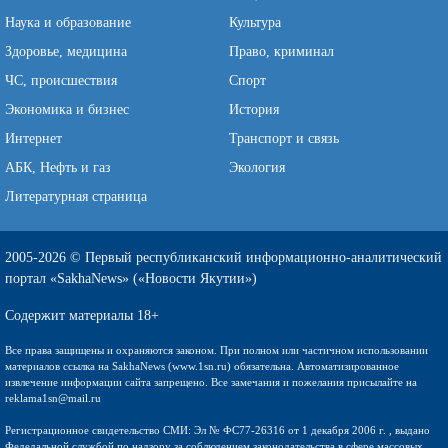
Наука и образование
Культура
Здоровье, медицина
Право, криминал
ЧС, происшествия
Спорт
Экономика и бизнес
История
Интернет
Транспорт и связь
АБК, Нефть и газ
Экология
Литературная страница
2005-2026 © Первый республиканский информационно-аналитический
портал «SakhaNews» («Новости Якутии»)
Содержит материалы 18+
Все права защищены и охраняются законом. При полном или частичном использовании
материалов ссылка на SakhaNews (www.1sn.ru) обязательна. Автоматизированное
извлечение информации сайта запрещено. Все замечания и пожелания присылайте на
reklama1sn@mail.ru
Регистрационное свидетельство СМИ: Эл № ФС77-26316 от 1 декабря 2006 г. , выдано
Федедальной службой по надзору за соблюдением законодательства в сфере массовых