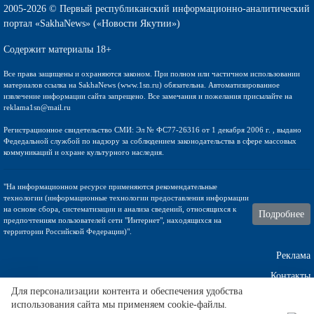
2005-2026 © Первый республиканский информационно-аналитический
портал «SakhaNews» («Новости Якутии»)
Содержит материалы 18+
Все права защищены и охраняются законом. При полном или частичном использовании
материалов ссылка на SakhaNews (www.1sn.ru) обязательна. Автоматизированное
извлечение информации сайта запрещено. Все замечания и пожелания присылайте на
reklama1sn@mail.ru
Регистрационное свидетельство СМИ: Эл № ФС77-26316 от 1 декабря 2006 г. , выдано
Федедальной службой по надзору за соблюдением законодательства в сфере массовых
коммуникаций и охране культурного наследия.
"На информационном ресурсе применяются рекомендательные
технологии (информационные технологии предоставления информации
на основе сбора, систематизации и анализа сведений, относящихся к
Подробнее
предпочтениям пользователей сети "Интернет", находящихся на
территории Российской Федерации)".
Реклама
Контакты
Для персонализации контента и обеспечения удобства
Техническа поддержка
использования сайта мы применяем cookie-файлы.